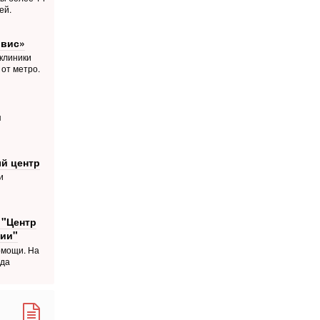
ей.
рвис»
 клиники
 от метро.
я
й центр
и
 "Центр
ии"
омощи. На
ода