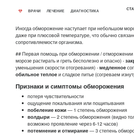
СТА
ВРАЧИ
ЛЕЧЕНИЕ
ДИАГНОСТИКА
Иногда обморожение наступает при небольшом морозе 
даже при плюсовой температуре, что обычно связа
сопротивляемости организма.
## Первая помощь при обморожении / отморожении
морозе растирать и греть бесполезно и опасно) -
зак
уменьшения скорости отогревания) -
медленное
сог
обильное теплое
и сладкое питье (согреваем изнут
Признаки и симптомы обморожения
потеря чувствительности
ощущение покалывания или пощипывания
побеление кожи
— 1 степень обморожения
волдыри
— 2 степень обморожения (видно тол
возможно проявление через 6-12 часов)
потемнение и отмирание
— 3 степень обморо