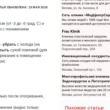
направлений, в том числе для дет
ТЬЯ ОБНОВЛЕНА: 19 МАЯ 2026
Москва, ул. Ак. Анохина, 9
Сеть клиник «МедЦентрСе
Мы лечим людей с 1995 года! Все
(от -3 до -5 град. С) и
находятся в шаговой доступности
но с понижением
Frau Klinik
Клиника пластической хирургии,
косметологии и женского здоровь
 -
убрать
с холода (на
Москва, ул. Гиляровского, 55;
Подсосенский пер., 20А
рыть
сухой повязкой (для
ревание в помещении -
Инновационный сосудисты
ри)
Cеть клиник сосудистой хирургии 
флебологии
Москва, Ленинский пр-т, 102
Многопрофильная клиника
Эндохирургии и Литотрипс
Высокое качество медицинской п
рынке платных медуслуг уже 22 г
Москва, шоссе Энтузиастов, 62
ько после отогревания,
жения (видно только
Похожие статьи