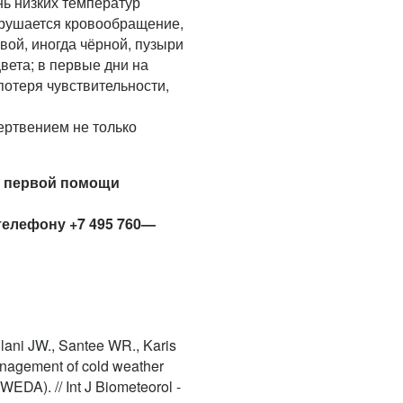
ь низких температур
арушается кровообращение,
вой, иногда чёрной, пузыри
вета; в первые дни на
отеря чувствительности,
ртвением не только
ы первой помощи
телефону +7 495 760—
lani JW., Santee WR., Karis
management of cold weather
EDA). // Int J Biometeorol -