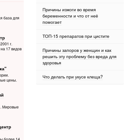
Причины изжоги во время
беременности и что от неё
я база для
помогает
ТОП-15 препаратов при цистите
тр
2001 г.
на 17 видов
Причины запоров у женщин и как
решить эту проблему без вреда для
здоровья
ка"
ории.
Что делать при укусе клеща?
ные цены.
ый
й. Мировые
центр
ты более 14