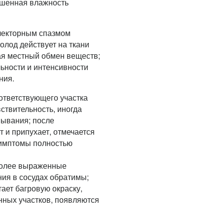
ышенная влажность
лекторным спазмом
олод действует на ткани
ая местный обмен веществ;
ьности и интенсивности
ния.
ответствующего участка
ствительность, иногда
ывания; после
 и припухает, отмечается
 симптомы полностью
 более выраженные
ия в сосудах обратимы;
тает багровую окраску,
нных участков, появляются