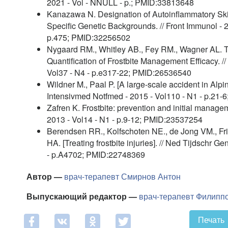
2021 - Vol - NNULL - p.; PMID:33813648
Kanazawa N. Designation of Autoinflammatory Ski
Specific Genetic Backgrounds. // Front Immunol - 
p.475; PMID:32256502
Nygaard RM., Whitley AB., Fey RM., Wagner AL. 
Quantification of Frostbite Management Efficacy. /
Vol37 - N4 - p.e317-22; PMID:26536540
Wildner M., Paal P. [A large-scale accident in Alpine
Intensivmed Notfmed - 2015 - Vol110 - N1 - p.21
Zafren K. Frostbite: prevention and initial managem
2013 - Vol14 - N1 - p.9-12; PMID:23537254
Berendsen RR., Kolfschoten NE., de Jong VM., F
HA. [Treating frostbite injuries]. // Ned Tijdschr 
- p.A4702; PMID:22748369
Автор —
врач-терапевт
Смирнов Антон
Выпускающий редактор —
врач-терапевт
Филиппо
Печать