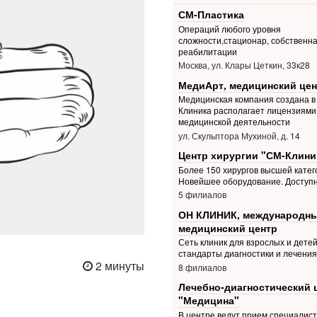
СМ-Пластика
Операций любого уровня
сложности,стационар, собственна
реабилитации
Москва, ул. Клары Цеткин, 33к28
МедиАрт, медицинский цен
Медицинская компания создана в 
Клиника располагает лицензиями 
медицинской деятельности
ул. Скульптора Мухиной, д. 14
Центр хирургии "СМ-Клини
Более 150 хирургов высшей катег
Новейшее оборудование. Доступ
5 филиалов
ОН КЛИНИК, международн
медицинский центр
Сеть клиник для взрослых и дете
стандарты диагностики и лечения
2 минуты
8 филиалов
Лечебно-диагностический 
"Медицина"
В центре ведут прием специалис