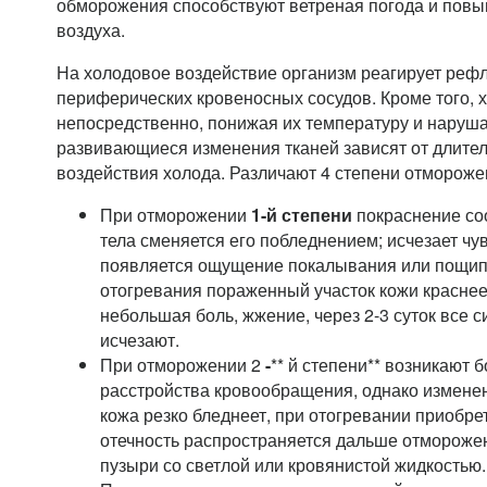
обморожения способствуют ветреная погода и пов
воздуха.
На холодовое воздействие организм реагирует реф
периферических кровеносных сосудов. Кроме того, х
непосредственно, понижая их температуру и наруш
развивающиеся изменения тканей зависят от длител
воздействия холода. Различают 4 степени отмороже
При отморожении
1-й степени
покраснение со
тела сменяется его побледнением; исчезает чув
появляется ощущение покалывания или пощип
отогревания пораженный участок кожи краснеет
небольшая боль, жжение, через 2-3 суток все
исчезают.
При отморожении 2
-
** й степени** возникают
расстройства кровообращения, однако изменен
кожа резко бледнеет, при отогревании приобре
отечность распространяется дальше отмороже
пузыри со светлой или кровянистой жидкостью.