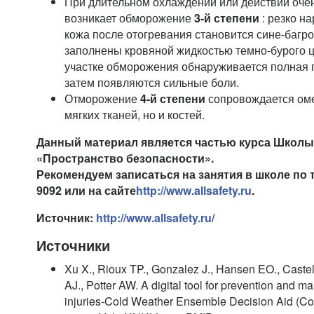
При длительном охлаждении или действии очен
возникает обморожение
3-й степени
: резко н
кожа после отогревания становится сине-багро
заполнены кровяной жидкостью темно-бурого ц
участке обморожения обнаруживается полная п
затем появляются сильные боли.
Отморожение
4-й степени
сопровождается оме
мягких тканей, но и костей.
Данный материал является частью курса Школ
«Пространство безопасности».
Рекомендуем записаться на занятия в школе по 
9092 или на сайте
http://www.allsafety.ru
.
Источник:
http://www.allsafety.ru/
Источники
Xu X., Rioux TP., Gonzalez J., Hansen EO., Castel
AJ., Potter AW. A digital tool for prevention and 
injuries-Cold Weather Ensemble Decision Aid (CoW