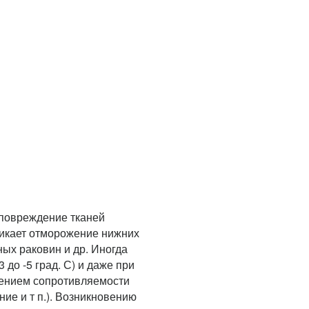
 повреждение тканей
никает отморожение нижних
ных раковин и др. Иногда
до -5 град. С) и даже при
жением сопротивляемости
ние и т п.). Возникновению