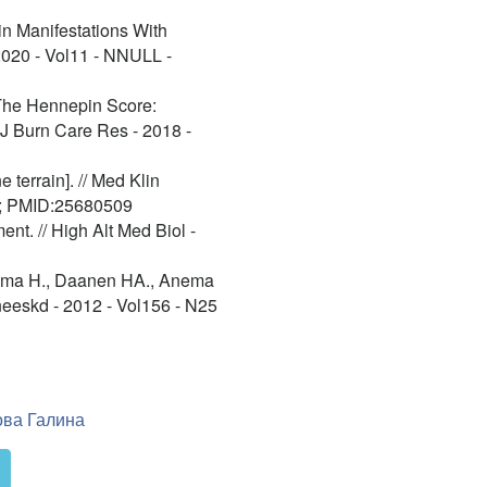
n Manifestations With
2020 - Vol11 - NNULL -
The Hennepin Score:
/ J Burn Care Res - 2018 -
 terrain]. // Med Klin
-6; PMID:25680509
ent. // High Alt Med Biol -
rima H., Daanen HA., Anema
Geneeskd - 2012 - Vol156 - N25
ва Галина