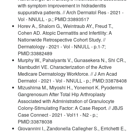
with symptom improvement in hidradenitis
suppurativa patients. // Arch Dermatol Res - 2021 -
Vol - NNULL - p.; PMID:33893517
Horev A., Shalom G., Weintraub AY., Freud T.,
Cohen AD. Atopic Dermatitis and Infertility: A
Nationwide Retrospective Cohort Study. //
Dermatology - 2021 - Vol - NNULL - p.1-7;
PMID:33882489
Murphy W., Pahalyants V., Gunasekera N., Shi CR.,
Nambudiri VE. Characterization of the Active
Medicare Dermatology Workforce. // J Am Acad
Dermatol - 2021 - Vol - NNULL - p.; PMID:33878408
Mizushima M., Miyoshi H., Yonemori K. Pyoderma
Gangrenosum After Total Hip Arthroplasty
Associated with Administration of Granulocyte
Colony-Stimulating Factor: A Case Report. // JBJS
Case Connect - 2021 - Vol11 - N2 - p.;
PMID:33878038
Giovannini I., Zandonella Callegher S., Errichetti E.,