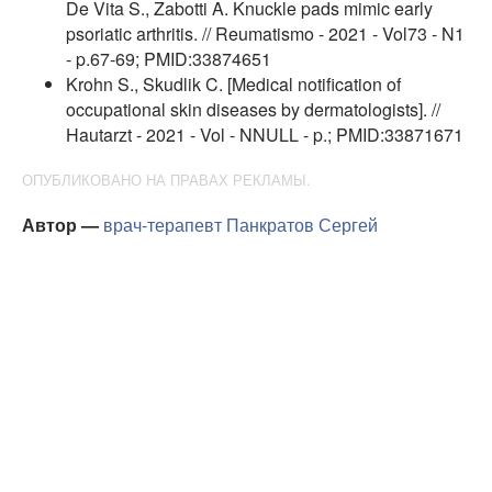
De Vita S., Zabotti A. Knuckle pads mimic early
psoriatic arthritis. // Reumatismo - 2021 - Vol73 - N1
- p.67-69; PMID:33874651
Krohn S., Skudlik C. [Medical notification of
occupational skin diseases by dermatologists]. //
Hautarzt - 2021 - Vol - NNULL - p.; PMID:33871671
ОПУБЛИКОВАНО НА ПРАВАХ РЕКЛАМЫ.
Автор —
врач-терапевт
Панкратов Сергей