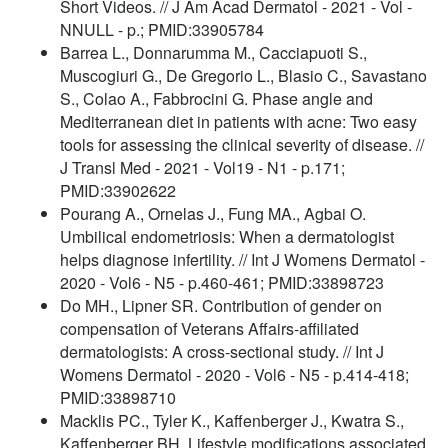
Short Videos. // J Am Acad Dermatol - 2021 - Vol -
NNULL - p.; PMID:33905784
Barrea L., Donnarumma M., Cacciapuoti S.,
Muscogiuri G., De Gregorio L., Blasio C., Savastano
S., Colao A., Fabbrocini G. Phase angle and
Mediterranean diet in patients with acne: Two easy
tools for assessing the clinical severity of disease. //
J Transl Med - 2021 - Vol19 - N1 - p.171;
PMID:33902622
Pourang A., Ornelas J., Fung MA., Agbai O.
Umbilical endometriosis: When a dermatologist
helps diagnose infertility. // Int J Womens Dermatol -
2020 - Vol6 - N5 - p.460-461; PMID:33898723
Do MH., Lipner SR. Contribution of gender on
compensation of Veterans Affairs-affiliated
dermatologists: A cross-sectional study. // Int J
Womens Dermatol - 2020 - Vol6 - N5 - p.414-418;
PMID:33898710
Macklis PC., Tyler K., Kaffenberger J., Kwatra S.,
Kaffenberger BH. Lifestyle modifications associated