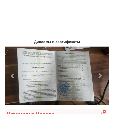
Дипломы и сертификаты
Предыдущий
Следу