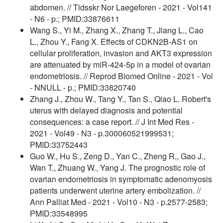
abdomen. // Tidsskr Nor Laegeforen - 2021 - Vol141
- N6 - p.; PMID:33876611
Wang S., Yi M., Zhang X., Zhang T., Jiang L., Cao
L., Zhou Y., Fang X. Effects of CDKN2B-AS1 on
cellular proliferation, invasion and AKT3 expression
are attenuated by miR-424-5p in a model of ovarian
endometriosis. // Reprod Biomed Online - 2021 - Vol
- NNULL - p.; PMID:33820740
Zhang J., Zhou W., Tang Y., Tan S., Qiao L. Robert's
uterus with delayed diagnosis and potential
consequences: a case report. // J Int Med Res -
2021 - Vol49 - N3 - p.300060521999531;
PMID:33752443
Guo W., Hu S., Zeng D., Yan C., Zheng R., Gao J.,
Wan T., Zhuang W., Yang J. The prognostic role of
ovarian endometriosis in symptomatic adenomyosis
patients underwent uterine artery embolization. //
Ann Palliat Med - 2021 - Vol10 - N3 - p.2577-2583;
PMID:33548995