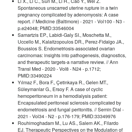
Li X., Li C., Sun M., Li H., Cao Y., Wei Z.
Spontaneous unscarred uterine rupture in a twin
pregnancy complicated by adenomyosis: A case
report. // Medicine (Baltimore) - 2021 - Vol100 - N3 -
p.e24048; PMID:33546004
Samartzis EP., Labidi-Galy SI., Moschetta M.,
Uccello M., Kalaitzopoulos DR., Perez-Fidalgo JA.,
Boussios S. Endometriosis-associated ovarian
carcinomas: insights into pathogenesis, diagnostics,
and therapeutic targets-a narrative review. // Ann
Transl Med - 2020 - Vol8 - N24 - p.1712;
PMID:33490224
Yılmaz F., Bora F., Çetinkaya R., Gelen MT.,
Süleymanlar G., Ersoy F. A case of cyclic
hemoperitoneum in a hemodialysis patient:
Encapsulated peritoneal sclerosis complicated by
endometriosis and fungal peritonitis. // Semin Dial -
2021 - Vol34 - N2 - p.176-179; PMID:33349976
Rouhimoghadam M., Lu AS., Salem AK., Filardo
EJ. Therapeutic Perspectives on the Modulation of