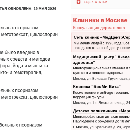
ЕЩЕ 4 СТАТЬИ
ТЬЯ ОБНОВЛЕНА: 19 МАЯ 2026
Клиники в Москве
ольных псориазом
Консультация дерматолога
метотрексат, циклоспорин
Сеть клиник «МедЦентрСе
Мы лечим людей с 1995 года! Все
находятся в шаговой доступности
не было введено в
Медицинский центр "Акад
зных средств и методов
здоровья"
фора, йода и мышьяка,
Многофункциональная клиника в 
кто- и гемотерапия,
мужского и женского здоровья
Москва, ул. Большая Грузинская, д
Клиника "БиоМи Вита"
ольных псориазом
Косметология и anti-age терапия.
метотрексат, циклоспорин
Коррекция фигуры
Москва, ул. 1-я Ямского поля, д. 2
Детская поликлиника «Мар
Многопрофильная детская поликл
Наблюдение с рождения до 18 ле
больных псориазом
г. Москва, ул. Уральская д. 23, корп