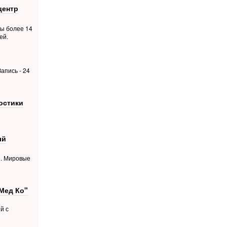
центр
ты более 14
ей.
апись - 24
остики
ый
й. Мировые
Мед Ко"
й с