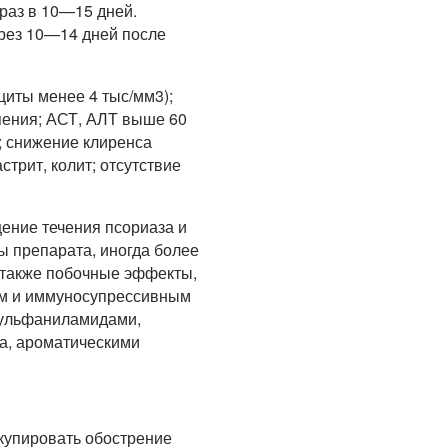
раз в 10—15 дней.
рез 10—14 дней после
циты менее 4 тыс/мм3);
пения; АСТ, АЛТ выше 60
; снижение клиренса
стрит, колит; отсутствие
ение течения псориаза и
ы препарата, иногда более
 также побочные эффекты,
ким и иммуносупрессивным
сульфаниламидами,
а, ароматическими
купировать обострение