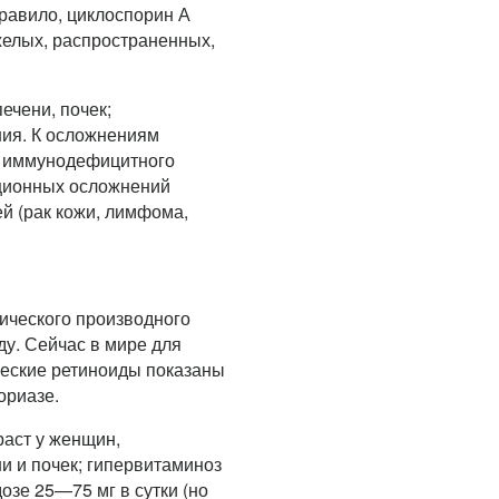
правило, циклоспорин А
яжелых, распространенных,
чени, почек;
ия. К осложнениям
го иммунодефицитного
ционных осложнений
ей (рак кожи, лимфома,
ического производного
ду. Сейчас в мире для
ческие ретиноиды показаны
ориазе.
аст у женщин,
и и почек; гипервитаминоз
озе 25—75 мг в сутки (но