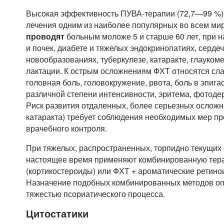
Высокая эффективность ПУВА-терапии (72,7—99 %) 
лечения одним из наиболее популярных во всем ми
проводят
больным моложе 5 и старше 60 лет, при 
и почек, диабете и тяжелых эндокринопатиях, сердеч
новообразованиях, туберкулезе, катаракте, глауком
лактации. К острым осложнениям ФХТ относятся сла
головная боль, головокружение, рвота, боль в эпигаст
различной степени интенсивности, эритема, фотоде
Риск развития отдаленных, более серьезных осложн
катаракта) требует соблюдения необходимых мер п
врачебного контроля.
При тяжелых, распространенных, торпидно текущих
настоящее время применяют комбинированную тера
(кортикостероиды) или ФХТ + ароматические ретино
Назначение подобных комбинированных методов о
тяжестью псориатического процесса.
Цитостатики