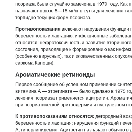
псориаза была случайно замечена в 1979 году. Как 
назначают в дозе 5—15 мг/кг в сутки для лечения т
торпидно текущих форм псориаза.
Противопоказания
включают нарушения функции пе
беременность и лактацию; инфекционные заболеван
относятся: нефротоксичность и развитие вторично
состояния, приводящее к формированию как инфек
(особенно вирусных), так и злокачественных опухол
саркома Капоши).
Ароматические ретиноиды
Первое сообщение об успешном применении синтет
витамина А — этретината — было сделано в 1975 го
лечения псориаза применяется ацитретин. Аромати
при псориатической эритродермии и пустулезном пс
К противопоказаниям относятся:
детородный возр
беременность и лактация; нарушения функций печен
А; гиперлипидемия. Ацитретин назначают обычно в д