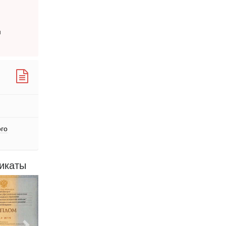
я
ого
икаты