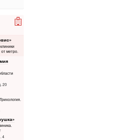
рвис»
 клиники
 от метро.
емия
области
. 20
 Трихология.
4
кушка»
иника.
т
. 4