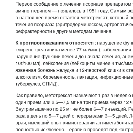
Первое сообщение о лечении псориаза препаратом 
аминоптерином — появилось в 1951 году. Самым э
в настоящее время остается метотрексат, который п
течения псориаза (эритродермическом, артропатичес
рефрактерности к другим методам лечения.
К противопоказаниям относятся
: нарушение функ
клиренс креатинина менее 77 мл/мин), заболевания 
нарушение функции печени до начала лечения, ане
10г/100 мл), лейкопения (лейкоциты менее 4 тыс/мм
язвенная болезнь желудка и 12-перстной кишки в ст
алкоголизм, беременность, лактация, инфекционные
туберкулез, СПИД).
Как правило, метотрексат назначают 1 раз в неделю 
один прием или 2,5—7,5 мг на три приема через 12 ч 
Внутримышечно по 25 мг не более 6—7 инъекций. Ре
раза в день по 5—7 дней с перерывами 3—5 дней. 
врач, имеющий опыт химиотерапии антиметаболита
полностью исключено. Терапию проводят под контро