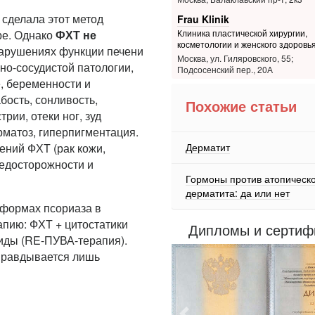
сделала этот метод
Frau Klinik
ре. Однако
ФХТ не
Клиника пластической хирургии,
косметологии и женского здоровь
нарушениях функции печени
Москва, ул. Гиляровского, 55;
но-сосудистой патологии,
Подсосенский пер., 20А
е, беременности и
бость, сонливость,
Похожие статьи
рии, отеки ног, зуд
рматоз, гиперпигментация.
Дерматит
ений ФХТ (рак кожи,
редосторожности и
Гормоны против атопическ
дерматита: да или нет
 формах псориаза в
пию: ФХТ + цитостатики
Дипломы и сертиф
иды (RE-ПУВА-терапия).
правдывается лишь