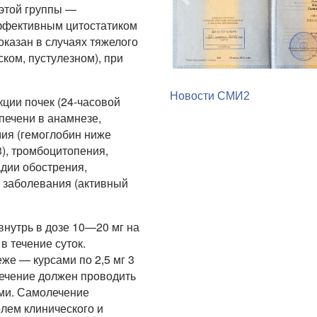
Предыдущий
этой группы —
ффективным цитостатиком
оказан в случаях тяжелого
ком, пустулезном), при
Новости СМИ2
ции почек (24-часовой
печени в анамнезе,
мия (гемоглобин ниже
3), тромбоцитопения,
адии обострения,
 заболевания (активный
внутрь в дозе 10—20 мг на
в течение суток.
же — курсами по 2,5 мг 3
Лечение должен проводить
ми. Самолечение
лем клинического и