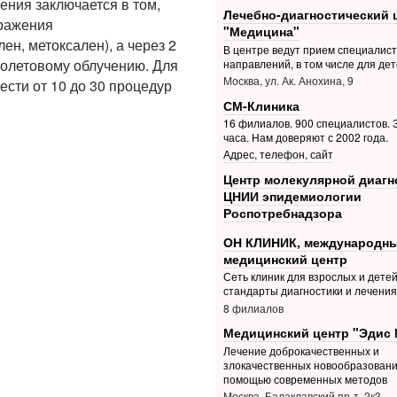
ения заключается в том,
Лечебно-диагностический 
оражения
"Медицина"
н, метоксален), а через 2
В центре ведут прием специалис
олетовому облучению. Для
направлений, в том числе для дет
Москва, ул. Ак. Анохина, 9
сти от 10 до 30 процедур
СМ-Клиника
16 филиалов. 900 специалистов. З
часа. Нам доверяют с 2002 года.
Адрес, телефон, сайт
Центр молекулярной диагн
ЦНИИ эпидемиологии
Роспотребнадзора
ОН КЛИНИК, международн
медицинский центр
Сеть клиник для взрослых и дете
стандарты диагностики и лечения
8 филиалов
Медицинский центр "Эдис 
Лечение доброкачественных и
злокачественных новообразовани
помощью современных методов
Москва, Балаклавский пр-т, 2к3