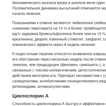
биохимического анализа крови и анализа мочи один 
Положительная динамика высыпаний отмечается че
начала лечения.
Показаниями к отмене являются: лейкопения (лейко
снижение гематокрита на 10 % и более; тромбоцито
ед/л; задержка бромсульфалеина более чем на 10 %
креатинина; диарея; язвенный стоматит, эзофагит, га
клинического эффекта через 8 недель лечения.
К недостаткам терапии относятся возможное извращ
его обострение через несколько недель после отмен
тяжелое, чем предыдущее (феномен «рикошета»), а
связанные с токсико-аллергическим, цитостатичес
действием метотрексата. Препарат несовместим с 
салицилатами, антибиотиками пенициллинового ряд
ретиноидами, антикоагулянтами.
Циклоспорин А
Способность циклоспорина А быстро и эффективно 