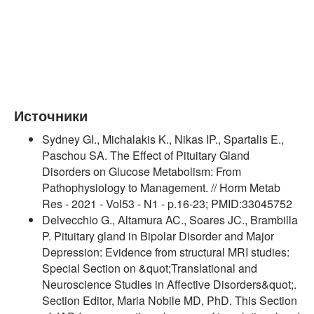
Источники
Sydney GI., Michalakis K., Nikas IP., Spartalis E.,
Paschou SA. The Effect of Pituitary Gland
Disorders on Glucose Metabolism: From
Pathophysiology to Management. // Horm Metab
Res - 2021 - Vol53 - N1 - p.16-23; PMID:33045752
Delvecchio G., Altamura AC., Soares JC., Brambilla
P. Pituitary gland in Bipolar Disorder and Major
Depression: Evidence from structural MRI studies:
Special Section on &quot;Translational and
Neuroscience Studies in Affective Disorders&quot;.
Section Editor, Maria Nobile MD, PhD. This Section