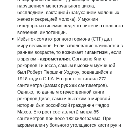
нарушением менструального цикла,
бесплодием, лактацией (набуханием молочных
желез и секрецией молока). У мужчин
гиперпролактинемия ведет к снижению полового
влечения, импотенции.
Избыток соматотропного гормона (СТГ) дал
миру великанов. Если заболевание начинается в
раннем возрасте, то возникает
гигантизм
, если
в зрелом -
акромегалия
. Согласно Книге
рекордов Гинесса, самым высоким мужчиной
был Роберт Першинг Уодлоу, родившийся в
1918 году в США. Его рост составлял 272
сантиметра (размах рук 288 сантиметров).
Однако, по данным отечественной книги
рекордов Диво, самым высоким в мировой
истории был российский гражданин Федор
Махов. Его рост составлял 2 метра 85
сантиметров при весе 182 килограмма. При
акромегалии у больного утолщаются кисти рук и