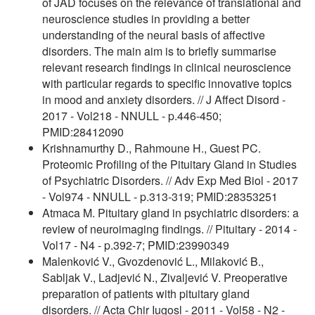
of JAD focuses on the relevance of translational and
neuroscience studies in providing a better
understanding of the neural basis of affective
disorders. The main aim is to briefly summarise
relevant research findings in clinical neuroscience
with particular regards to specific innovative topics
in mood and anxiety disorders. // J Affect Disord -
2017 - Vol218 - NNULL - p.446-450;
PMID:28412090
Krishnamurthy D., Rahmoune H., Guest PC.
Proteomic Profiling of the Pituitary Gland in Studies
of Psychiatric Disorders. // Adv Exp Med Biol - 2017
- Vol974 - NNULL - p.313-319; PMID:28353251
Atmaca M. Pituitary gland in psychiatric disorders: a
review of neuroimaging findings. // Pituitary - 2014 -
Vol17 - N4 - p.392-7; PMID:23990349
Malenković V., Gvozdenović L., Milaković B.,
Sabljak V., Ladjević N., Zivaljević V. Preoperative
preparation of patients with pituitary gland
disorders. // Acta Chir Iugosl - 2011 - Vol58 - N2 -