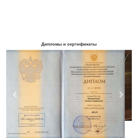
Дипломы и сертификаты
Предыдущий
Следу
Клиники в Москве