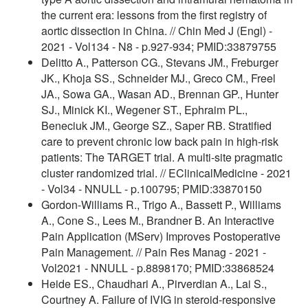
the current era: lessons from the first registry of
aortic dissection in China. // Chin Med J (Engl) -
2021 - Vol134 - N8 - p.927-934; PMID:33879755
Delitto A., Patterson CG., Stevans JM., Freburger
JK., Khoja SS., Schneider MJ., Greco CM., Freel
JA., Sowa GA., Wasan AD., Brennan GP., Hunter
SJ., Minick KI., Wegener ST., Ephraim PL.,
Beneciuk JM., George SZ., Saper RB. Stratified
care to prevent chronic low back pain in high-risk
patients: The TARGET trial. A multi-site pragmatic
cluster randomized trial. // EClinicalMedicine - 2021
- Vol34 - NNULL - p.100795; PMID:33870150
Gordon-Williams R., Trigo A., Bassett P., Williams
A., Cone S., Lees M., Brandner B. An Interactive
Pain Application (MServ) Improves Postoperative
Pain Management. // Pain Res Manag - 2021 -
Vol2021 - NNULL - p.8898170; PMID:33868524
Heide ES., Chaudhari A., Pirverdian A., Lai S.,
Courtney A. Failure of IVIG in steroid-responsive