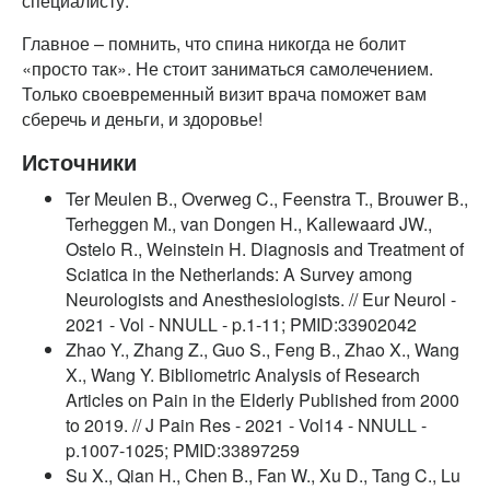
специалисту.
Главное – помнить, что спина никогда не болит
«просто так». Не стоит заниматься самолечением.
Только своевременный визит врача поможет вам
сберечь и деньги, и здоровье!
Источники
Ter Meulen B., Overweg C., Feenstra T., Brouwer B.,
Terheggen M., van Dongen H., Kallewaard JW.,
Ostelo R., Weinstein H. Diagnosis and Treatment of
Sciatica in the Netherlands: A Survey among
Neurologists and Anesthesiologists. // Eur Neurol -
2021 - Vol - NNULL - p.1-11; PMID:33902042
Zhao Y., Zhang Z., Guo S., Feng B., Zhao X., Wang
X., Wang Y. Bibliometric Analysis of Research
Articles on Pain in the Elderly Published from 2000
to 2019. // J Pain Res - 2021 - Vol14 - NNULL -
p.1007-1025; PMID:33897259
Su X., Qian H., Chen B., Fan W., Xu D., Tang C., Lu