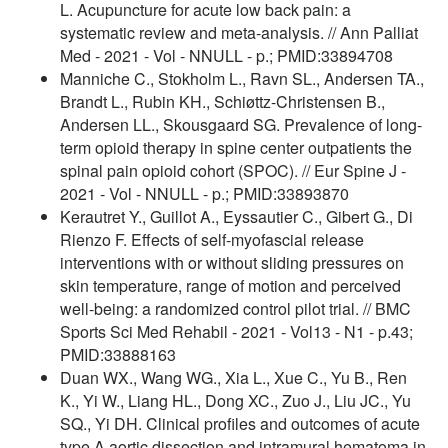
L. Acupuncture for acute low back pain: a
systematic review and meta-analysis. // Ann Palliat
Med - 2021 - Vol - NNULL - p.; PMID:33894708
Manniche C., Stokholm L., Ravn SL., Andersen TA.,
Brandt L., Rubin KH., Schiøttz-Christensen B.,
Andersen LL., Skousgaard SG. Prevalence of long-
term opioid therapy in spine center outpatients the
spinal pain opioid cohort (SPOC). // Eur Spine J -
2021 - Vol - NNULL - p.; PMID:33893870
Kerautret Y., Guillot A., Eyssautier C., Gibert G., Di
Rienzo F. Effects of self-myofascial release
interventions with or without sliding pressures on
skin temperature, range of motion and perceived
well-being: a randomized control pilot trial. // BMC
Sports Sci Med Rehabil - 2021 - Vol13 - N1 - p.43;
PMID:33888163
Duan WX., Wang WG., Xia L., Xue C., Yu B., Ren
K., Yi W., Liang HL., Dong XC., Zuo J., Liu JC., Yu
SQ., Yi DH. Clinical profiles and outcomes of acute
type A aortic dissection and intramural hematoma in