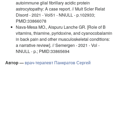
autoimmune glial fibrillary acidic protein
astrocytopathy: A case report. // Mult Scler Relat
Disord - 2021 - Vol51 - NNULL - p.102933;
PMID:33866078
Nava-Mesa MO., Aispuru Lanche GR. [Role of B
vitamins, thiamine, pyridoxine, and cyanocobalamin
in back pain and other musculoskeletal conditions:
a narrative review]. // Semergen - 2021 - Vol -
NNULL - p.; PMID:33865694
Автор —
врач-терапевт
Панкратов Сергей