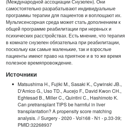
(Международной ассоциации Снузелен). Они
самостоятельно разрабатывают индивидуальные
программы терапии для пациентов и воплощают их.
Мультисенсорная среда может стать дополнением к
общей программе реабилитации при нервных и
психических расстройствах. Есть мнение, что терапия
в комнате снузелен обязательна при реабилитации,
поскольку как самые маленькие, так и взрослые
пациенты имеют право на приятное и в то же время
полезное времяпровождение.
Источники
Matsushima H., Fujiki M., Sasaki K., Cywinski JB.,
D'Amico G., Uso TD., Aucejo F., David Kwon CH.,
Eghtesad B., Miller C., Quintini C., Hashimoto K.
Can pretransplant TIPS be harmful in liver
transplantation? A propensity score matching
analysis. // Surgery - 2020 - Vol168 - N1 - p.33-39;
PMID:32268937