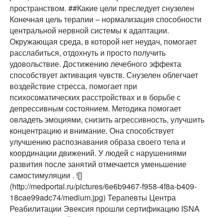
пространством. ##Какие цели преследует снузелен
Конечная цель терапии – нормализация способности
центральной нервной системы к адаптации.
Окружающая среда, в которой нет неудач, помогает
расслабиться, отдохнуть и просто получить
удовольствие. Достижению лечебного эффекта
способствует активация чувств. Снузелен облегчает
воздействие стресса, помогает при
психосоматических расстройствах и в борьбе с
депрессивным состоянием. Методика помогает
овладеть эмоциями, снизить агрессивность, улучшить
концентрацию и внимание. Она способствует
улучшению распознавания образа своего тела и
координации движений. У людей с нарушениями
развития после занятий отмечается уменьшение
самостимуляции . ![]
(http://medportal.ru/pictures/6e6b9467-f958-4f8a-b409-
18cae99adc74/medium.jpg) Терапевты Центра
Реабилитации Эвексия прошли сертификацию ISNA