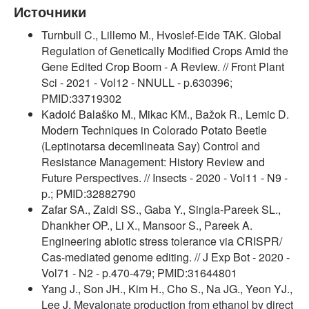
Источники
Turnbull C., Lillemo M., Hvoslef-Eide TAK. Global
Regulation of Genetically Modified Crops Amid the
Gene Edited Crop Boom - A Review. // Front Plant
Sci - 2021 - Vol12 - NNULL - p.630396;
PMID:33719302
Kadoić Balaško M., Mikac KM., Bažok R., Lemic D.
Modern Techniques in Colorado Potato Beetle
(Leptinotarsa decemlineata Say) Control and
Resistance Management: History Review and
Future Perspectives. // Insects - 2020 - Vol11 - N9 -
p.; PMID:32882790
Zafar SA., Zaidi SS., Gaba Y., Singla-Pareek SL.,
Dhankher OP., Li X., Mansoor S., Pareek A.
Engineering abiotic stress tolerance via CRISPR/
Cas-mediated genome editing. // J Exp Bot - 2020 -
Vol71 - N2 - p.470-479; PMID:31644801
Yang J., Son JH., Kim H., Cho S., Na JG., Yeon YJ.,
Lee J. Mevalonate production from ethanol by direct