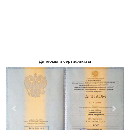
Дипломы и сертификаты
Предыдущий
Следу