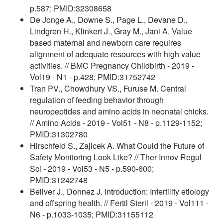
p.587; PMID:32308658
De Jonge A., Downe S., Page L., Devane D.,
Lindgren H., Klinkert J., Gray M., Jani A. Value
based maternal and newborn care requires
alignment of adequate resources with high value
activities. // BMC Pregnancy Childbirth - 2019 -
Vol19 - N1 - p.428; PMID:31752742
Tran PV., Chowdhury VS., Furuse M. Central
regulation of feeding behavior through
neuropeptides and amino acids in neonatal chicks.
// Amino Acids - 2019 - Vol51 - N8 - p.1129-1152;
PMID:31302780
Hirschfeld S., Zajicek A. What Could the Future of
Safety Monitoring Look Like? // Ther Innov Regul
Sci - 2019 - Vol53 - N5 - p.590-600;
PMID:31242748
Bellver J., Donnez J. Introduction: Infertility etiology
and offspring health. // Fertil Steril - 2019 - Vol111 -
N6 - p.1033-1035; PMID:31155112