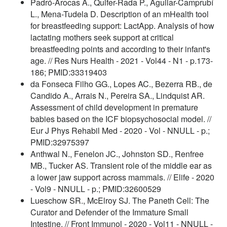
Padró-Arocas A., Quifer-Rada P., Aguilar-Camprubí
L., Mena-Tudela D. Description of an mHealth tool
for breastfeeding support: LactApp. Analysis of how
lactating mothers seek support at critical
breastfeeding points and according to their infant's
age. // Res Nurs Health - 2021 - Vol44 - N1 - p.173-
186; PMID:33319403
da Fonseca Filho GG., Lopes AC., Bezerra RB., de
Candido A., Arrais N., Pereira SA., Lindquist AR.
Assessment of child development in premature
babies based on the ICF biopsychosocial model. //
Eur J Phys Rehabil Med - 2020 - Vol - NNULL - p.;
PMID:32975397
Anthwal N., Fenelon JC., Johnston SD., Renfree
MB., Tucker AS. Transient role of the middle ear as
a lower jaw support across mammals. // Elife - 2020
- Vol9 - NNULL - p.; PMID:32600529
Lueschow SR., McElroy SJ. The Paneth Cell: The
Curator and Defender of the Immature Small
Intestine. // Front Immunol - 2020 - Vol11 - NNULL -