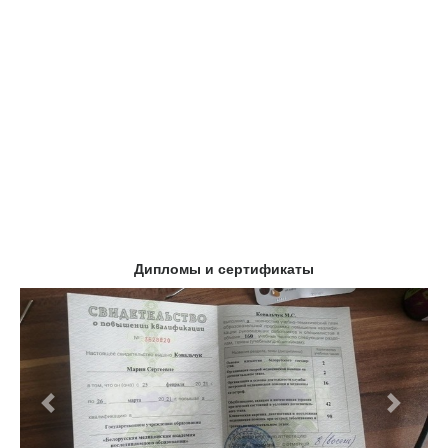
Дипломы и сертификаты
Предыдущий
Следу