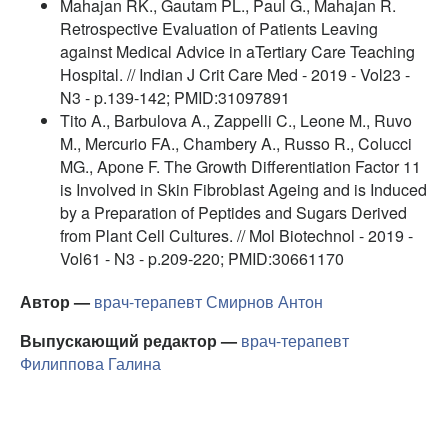
Mahajan RK., Gautam PL., Paul G., Mahajan R.
Retrospective Evaluation of Patients Leaving
against Medical Advice in aTertiary Care Teaching
Hospital. // Indian J Crit Care Med - 2019 - Vol23 -
N3 - p.139-142; PMID:31097891
Tito A., Barbulova A., Zappelli C., Leone M., Ruvo
M., Mercurio FA., Chambery A., Russo R., Colucci
MG., Apone F. The Growth Differentiation Factor 11
is Involved in Skin Fibroblast Ageing and is Induced
by a Preparation of Peptides and Sugars Derived
from Plant Cell Cultures. // Mol Biotechnol - 2019 -
Vol61 - N3 - p.209-220; PMID:30661170
Автор —
врач-терапевт
Смирнов Антон
Выпускающий редактор —
врач-терапевт
Филиппова Галина