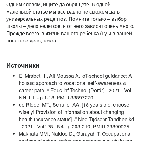
Одним словом, ищите да обрящете. В одной
маленькой статье мы все равно не сможем дать
универсальных рецептов. Помните только – выбор
школы – дело нелегкое, и от него зависит очень много.
Прежде всего, в жизни вашего ребенка (ну и в вашей,
понятное дело, тоже).
Источники
El Mrabet H., Ait Moussa A. IoT-school guidance: A
holistic approach to vocational self-awareness &
career path. // Educ Inf Technol (Dordr) - 2021 - Vol -
NNULL - p.1-18; PMID:33897270
de Ridder MT., Schuller AA. [18 years old: choose
wisely! Provision of information about changing
health insurance status]. // Ned Tijdschr Tandheelkd
- 2021 - Vol128 - N4 - p.203-210; PMID:33890935
Makhata MM., Naidoo D., Gurayah T. Occupational
choices of school-going adolescents: a study in the