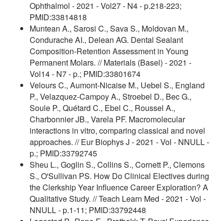
Ophthalmol - 2021 - Vol27 - N4 - p.218-223;
PMID:33814818
Muntean A., Sarosi C., Sava S., Moldovan M.,
Condurache AI., Delean AG. Dental Sealant
Composition-Retention Assessment in Young
Permanent Molars. // Materials (Basel) - 2021 -
Vol14 - N7 - p.; PMID:33801674
Velours C., Aumont-Nicaise M., Uebel S., England
P., Velazquez-Campoy A., Stroebel D., Bec G.,
Soule P., Quétard C., Ebel C., Roussel A.,
Charbonnier JB., Varela PF. Macromolecular
interactions in vitro, comparing classical and novel
approaches. // Eur Biophys J - 2021 - Vol - NNULL -
p.; PMID:33792745
Sheu L., Goglin S., Collins S., Cornett P., Clemons
S., O'Sullivan PS. How Do Clinical Electives during
the Clerkship Year Influence Career Exploration? A
Qualitative Study. // Teach Learn Med - 2021 - Vol -
NNULL - p.1-11; PMID:33792448