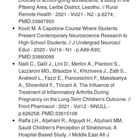
Pitseng Area, Leribe District, Lesotho. // Rural
Remote Health - 2021 - Vol21 - N2 - p.6274;
PMID:33887950
Kouh M. A Capstone Course Where Students
Present Contemporary Neuroscience Research to
High School Students. // J Undergrad Neurosci
Educ - 2020 - Vol19 - N1 - p.A89-A93;
PMID:33880095
Nalli C., Galli J., Lini D., Merlini A., Piantoni S.,
Lazzaroni MG., Bitsadze V., Khizroeva J., Zatti S.,
Andreoli L., Fazzi E., Franceschini F., Makatsariya
A., Shoenfeld Y., Tincani A. The Influence of
Treatment of Inflammatory Arthritis During
Pregnancy on the Long-Term Children's Outcome. //
Front Pharmacol - 2021 - Vol12 - NNULL -
p.626258; PMID:33815108
Raffa LH., Aljehani R., Alguydi H., Aljuhani MM.
Saudi Children's Perception of Strabismus: A
Hospital-Based Study. // Middle East Afr J