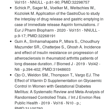
Vol151 - NNULL - p.81-90; PMID:32298757
Schick P., Sager M., Voelker M., Weitschies W.,
Koziolek M. Application of the GastroDuo to study
the interplay of drug release and gastric emptying in
case of immediate release Aspirin formulations. //
Eur J Pharm Biopharm - 2020 - Vol151 - NNULL -
p.9-17; PMID:32268191
Guin A., Sinhamahapatra P., Misra S., Choudhury
Mazumder SR., Chatterjee S., Ghosh A. Incidence
and effect of insulin resistance on progression of
atherosclerosis in rheumatoid arthritis patients of
long disease duration. // Biomed J - 2019 - Vol42 -
N6 - p.394-402; PMID:31948603
Ojo O., Weldon SM., Thompson T., Vargo EJ. The
Effect of Vitamin D Supplementation on Glycaemic
Control in Women with Gestational Diabetes
Mellitus: A Systematic Review and Meta-Analysis of
Randomised Controlled Trials. // Int J Environ Res
Public Health - 2019 - Vol16 - N10 - p.;
PMID:31100793