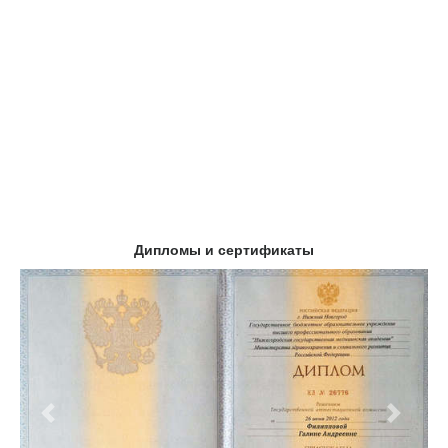
Дипломы и сертификаты
Предыдущий
Следу