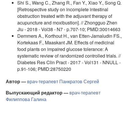
Shi S., Wang C., Zhang R., Fan Y., Xiao Y., Song Q.
[Retrospective study on incomplete intestinal
obstruction treated with the adjuvant therapy of
acupuncture and moxibustion]. // Zhongguo Zhen
Jiu - 2018 - Vol38 - N7 - p.707-10; PMID:30014663
Demmers A., Korthout H., van Etten-Jamaludin FS.,
Kortekaas F., Maaskant JM. Effects of medicinal
food plants on impaired glucose tolerance: A
systematic review of randomized controlled trials. //
Diabetes Res Clin Pract - 2017 - Vol131 - NNULL -
p.91-106; PMID:28750220
Автор —
врач-терапевт
Панкратов Сергей
Выпускающий редактор —
врач-терапевт
Филиппова Галина