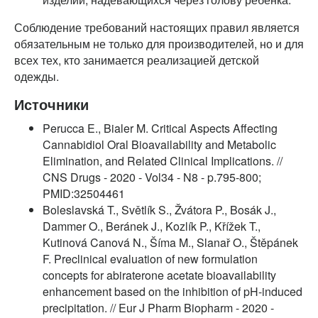
Соблюдение требований настоящих правил является
обязательным не только для производителей, но и для
всех тех, кто занимается реализацией детской
одежды.
Источники
Perucca E., Bialer M. Critical Aspects Affecting
Cannabidiol Oral Bioavailability and Metabolic
Elimination, and Related Clinical Implications. //
CNS Drugs - 2020 - Vol34 - N8 - p.795-800;
PMID:32504461
Boleslavská T., Světlík S., Žvátora P., Bosák J.,
Dammer O., Beránek J., Kozlík P., Křížek T.,
Kutinová Canová N., Šíma M., Slanař O., Štěpánek
F. Preclinical evaluation of new formulation
concepts for abiraterone acetate bioavailability
enhancement based on the inhibition of pH-induced
precipitation. // Eur J Pharm Biopharm - 2020 -