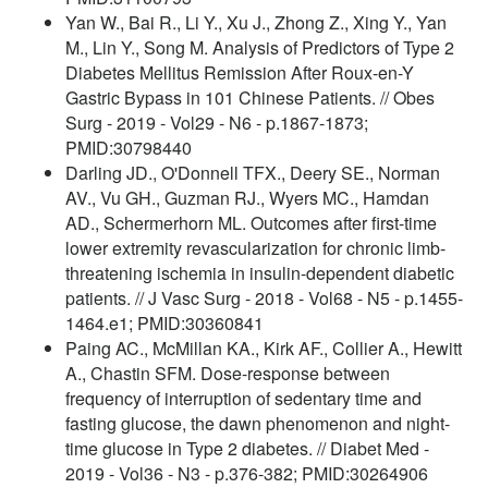
Yan W., Bai R., Li Y., Xu J., Zhong Z., Xing Y., Yan
M., Lin Y., Song M. Analysis of Predictors of Type 2
Diabetes Mellitus Remission After Roux-en-Y
Gastric Bypass in 101 Chinese Patients. // Obes
Surg - 2019 - Vol29 - N6 - p.1867-1873;
PMID:30798440
Darling JD., O'Donnell TFX., Deery SE., Norman
AV., Vu GH., Guzman RJ., Wyers MC., Hamdan
AD., Schermerhorn ML. Outcomes after first-time
lower extremity revascularization for chronic limb-
threatening ischemia in insulin-dependent diabetic
patients. // J Vasc Surg - 2018 - Vol68 - N5 - p.1455-
1464.e1; PMID:30360841
Paing AC., McMillan KA., Kirk AF., Collier A., Hewitt
A., Chastin SFM. Dose-response between
frequency of interruption of sedentary time and
fasting glucose, the dawn phenomenon and night-
time glucose in Type 2 diabetes. // Diabet Med -
2019 - Vol36 - N3 - p.376-382; PMID:30264906