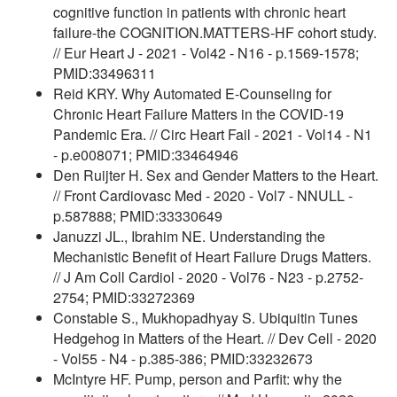
cognitive function in patients with chronic heart
failure-the COGNITION.MATTERS-HF cohort study.
// Eur Heart J - 2021 - Vol42 - N16 - p.1569-1578;
PMID:33496311
Reid KRY. Why Automated E-Counseling for
Chronic Heart Failure Matters in the COVID-19
Pandemic Era. // Circ Heart Fail - 2021 - Vol14 - N1
- p.e008071; PMID:33464946
Den Ruijter H. Sex and Gender Matters to the Heart.
// Front Cardiovasc Med - 2020 - Vol7 - NNULL -
p.587888; PMID:33330649
Januzzi JL., Ibrahim NE. Understanding the
Mechanistic Benefit of Heart Failure Drugs Matters.
// J Am Coll Cardiol - 2020 - Vol76 - N23 - p.2752-
2754; PMID:33272369
Constable S., Mukhopadhyay S. Ubiquitin Tunes
Hedgehog in Matters of the Heart. // Dev Cell - 2020
- Vol55 - N4 - p.385-386; PMID:33232673
McIntyre HF. Pump, person and Parfit: why the