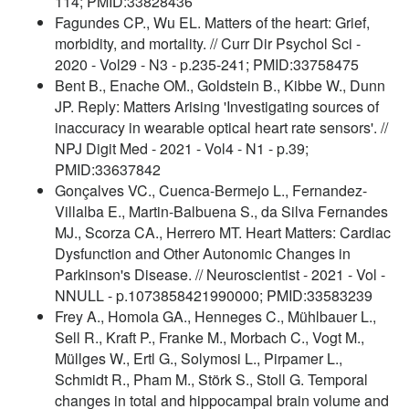
114; PMID:33828436
Fagundes CP., Wu EL. Matters of the heart: Grief,
morbidity, and mortality. // Curr Dir Psychol Sci -
2020 - Vol29 - N3 - p.235-241; PMID:33758475
Bent B., Enache OM., Goldstein B., Kibbe W., Dunn
JP. Reply: Matters Arising 'Investigating sources of
inaccuracy in wearable optical heart rate sensors'. //
NPJ Digit Med - 2021 - Vol4 - N1 - p.39;
PMID:33637842
Gonçalves VC., Cuenca-Bermejo L., Fernandez-
Villalba E., Martin-Balbuena S., da Silva Fernandes
MJ., Scorza CA., Herrero MT. Heart Matters: Cardiac
Dysfunction and Other Autonomic Changes in
Parkinson's Disease. // Neuroscientist - 2021 - Vol -
NNULL - p.1073858421990000; PMID:33583239
Frey A., Homola GA., Henneges C., Mühlbauer L.,
Sell R., Kraft P., Franke M., Morbach C., Vogt M.,
Müllges W., Ertl G., Solymosi L., Pirpamer L.,
Schmidt R., Pham M., Störk S., Stoll G. Temporal
changes in total and hippocampal brain volume and