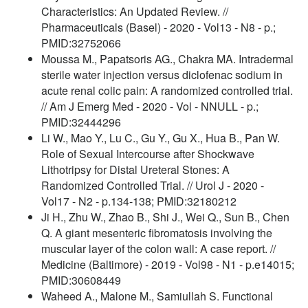
Characteristics: An Updated Review. //
Pharmaceuticals (Basel) - 2020 - Vol13 - N8 - p.;
PMID:32752066
Moussa M., Papatsoris AG., Chakra MA. Intradermal
sterile water injection versus diclofenac sodium in
acute renal colic pain: A randomized controlled trial.
// Am J Emerg Med - 2020 - Vol - NNULL - p.;
PMID:32444296
Li W., Mao Y., Lu C., Gu Y., Gu X., Hua B., Pan W.
Role of Sexual Intercourse after Shockwave
Lithotripsy for Distal Ureteral Stones: A
Randomized Controlled Trial. // Urol J - 2020 -
Vol17 - N2 - p.134-138; PMID:32180212
Ji H., Zhu W., Zhao B., Shi J., Wei Q., Sun B., Chen
Q. A giant mesenteric fibromatosis involving the
muscular layer of the colon wall: A case report. //
Medicine (Baltimore) - 2019 - Vol98 - N1 - p.e14015;
PMID:30608449
Waheed A., Malone M., Samiullah S. Functional