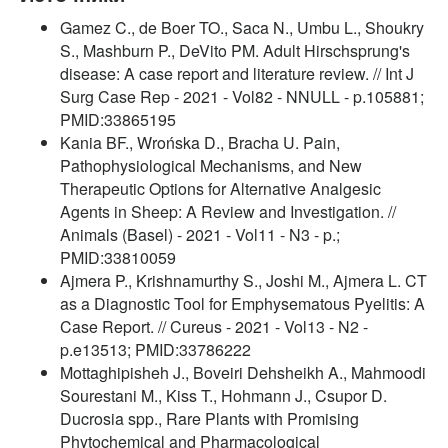
Gamez C., de Boer TO., Saca N., Umbu L., Shoukry
S., Mashburn P., DeVito PM. Adult Hirschsprung's
disease: A case report and literature review. // Int J
Surg Case Rep - 2021 - Vol82 - NNULL - p.105881;
PMID:33865195
Kania BF., Wrońska D., Bracha U. Pain,
Pathophysiological Mechanisms, and New
Therapeutic Options for Alternative Analgesic
Agents in Sheep: A Review and Investigation. //
Animals (Basel) - 2021 - Vol11 - N3 - p.;
PMID:33810059
Ajmera P., Krishnamurthy S., Joshi M., Ajmera L. CT
as a Diagnostic Tool for Emphysematous Pyelitis: A
Case Report. // Cureus - 2021 - Vol13 - N2 -
p.e13513; PMID:33786222
Mottaghipisheh J., Boveiri Dehsheikh A., Mahmoodi
Sourestani M., Kiss T., Hohmann J., Csupor D.
Ducrosia spp., Rare Plants with Promising
Phytochemical and Pharmacological