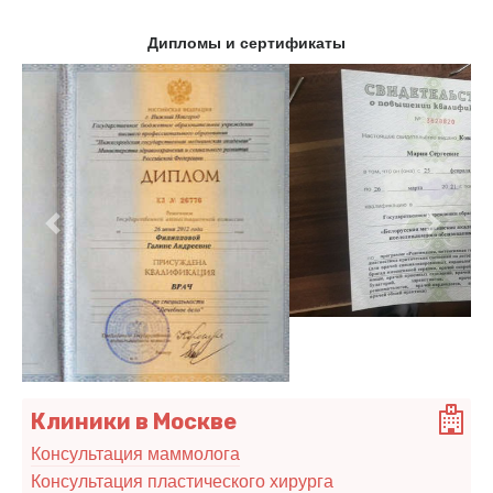
Дипломы и сертификаты
Предыдущий
Следу
Клиники в Москве
Консультация маммолога
Консультация пластического хирурга
Клинико-диагностический центр "Медицина
24/7"