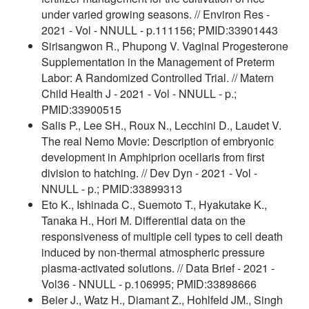
under varied growing seasons. // Environ Res -
2021 - Vol - NNULL - p.111156; PMID:33901443
Sirisangwon R., Phupong V. Vaginal Progesterone
Supplementation in the Management of Preterm
Labor: A Randomized Controlled Trial. // Matern
Child Health J - 2021 - Vol - NNULL - p.;
PMID:33900515
Salis P., Lee SH., Roux N., Lecchini D., Laudet V.
The real Nemo Movie: Description of embryonic
development in Amphiprion ocellaris from first
division to hatching. // Dev Dyn - 2021 - Vol -
NNULL - p.; PMID:33899313
Eto K., Ishinada C., Suemoto T., Hyakutake K.,
Tanaka H., Hori M. Differential data on the
responsiveness of multiple cell types to cell death
induced by non-thermal atmospheric pressure
plasma-activated solutions. // Data Brief - 2021 -
Vol36 - NNULL - p.106995; PMID:33898666
Beier J., Watz H., Diamant Z., Hohlfeld JM., Singh