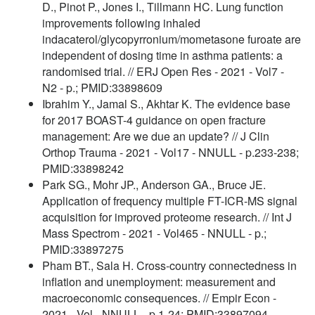
D., Pinot P., Jones I., Tillmann HC. Lung function
improvements following inhaled
indacaterol/glycopyrronium/mometasone furoate are
independent of dosing time in asthma patients: a
randomised trial. // ERJ Open Res - 2021 - Vol7 -
N2 - p.; PMID:33898609
Ibrahim Y., Jamal S., Akhtar K. The evidence base
for 2017 BOAST-4 guidance on open fracture
management: Are we due an update? // J Clin
Orthop Trauma - 2021 - Vol17 - NNULL - p.233-238;
PMID:33898242
Park SG., Mohr JP., Anderson GA., Bruce JE.
Application of frequency multiple FT-ICR-MS signal
acquisition for improved proteome research. // Int J
Mass Spectrom - 2021 - Vol465 - NNULL - p.;
PMID:33897275
Pham BT., Sala H. Cross-country connectedness in
inflation and unemployment: measurement and
macroeconomic consequences. // Empir Econ -
2021 - Vol - NNULL - p.1-24; PMID:33897094