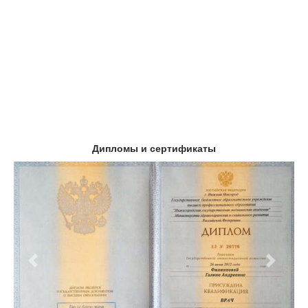
Дипломы и сертификаты
Предыдущий
Следу