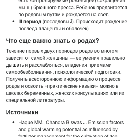
есть контролируемые роженицей) сокращения
мышц брюшного пресса. Ребенок продвигается
по родовым путям и рождается на свет.
III период
(последовый). Происходит рождение
последа плаценты и оболочек).
Что еще важно знать о родах?
Течение первых двух периодов родов во многом
зависит от самой женщины — ее умения правильно
дышать и расслабляться, владения приемами
самообезболивания, психологической подготовки.
Получить всестороннюю информацию о процессе
родов и освоить «практические навыки» можно в
школах беременных, женских консультациях или из
специальной литературы.
Источники
Haque MM., Chandra Biswas J. Emission factors
and global warming potential as influenced by
fertilizer management for the cultivation of rice