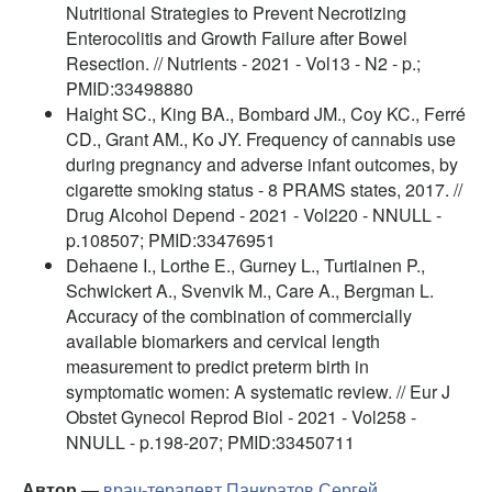
Nutritional Strategies to Prevent Necrotizing
Enterocolitis and Growth Failure after Bowel
Resection. // Nutrients - 2021 - Vol13 - N2 - p.;
PMID:33498880
Haight SC., King BA., Bombard JM., Coy KC., Ferré
CD., Grant AM., Ko JY. Frequency of cannabis use
during pregnancy and adverse infant outcomes, by
cigarette smoking status - 8 PRAMS states, 2017. //
Drug Alcohol Depend - 2021 - Vol220 - NNULL -
p.108507; PMID:33476951
Dehaene I., Lorthe E., Gurney L., Turtiainen P.,
Schwickert A., Svenvik M., Care A., Bergman L.
Accuracy of the combination of commercially
available biomarkers and cervical length
measurement to predict preterm birth in
symptomatic women: A systematic review. // Eur J
Obstet Gynecol Reprod Biol - 2021 - Vol258 -
NNULL - p.198-207; PMID:33450711
Автор —
врач-терапевт
Панкратов Сергей