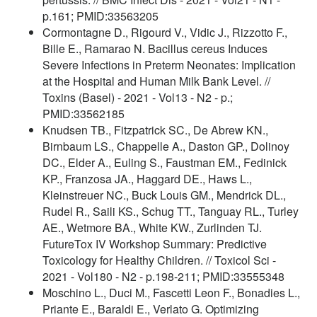
p.161; PMID:33563205
Cormontagne D., Rigourd V., Vidic J., Rizzotto F.,
Bille E., Ramarao N. Bacillus cereus Induces
Severe Infections in Preterm Neonates: Implication
at the Hospital and Human Milk Bank Level. //
Toxins (Basel) - 2021 - Vol13 - N2 - p.;
PMID:33562185
Knudsen TB., Fitzpatrick SC., De Abrew KN.,
Birnbaum LS., Chappelle A., Daston GP., Dolinoy
DC., Elder A., Euling S., Faustman EM., Fedinick
KP., Franzosa JA., Haggard DE., Haws L.,
Kleinstreuer NC., Buck Louis GM., Mendrick DL.,
Rudel R., Saili KS., Schug TT., Tanguay RL., Turley
AE., Wetmore BA., White KW., Zurlinden TJ.
FutureTox IV Workshop Summary: Predictive
Toxicology for Healthy Children. // Toxicol Sci -
2021 - Vol180 - N2 - p.198-211; PMID:33555348
Moschino L., Duci M., Fascetti Leon F., Bonadies L.,
Priante E., Baraldi E., Verlato G. Optimizing