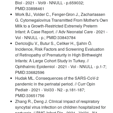
Biol - 2021 - Vol9 - NNULL - p.659032;
PMID:33898461
Work BJ., Volder C., Fenger-Gron J., Zachariassen
G. Cytomegalovirus Transmitted From Mother's Own
Milk to a Growth-Restricted Extremely Preterm
Infant: A Case Report. // Adv Neonatal Care - 2021 -
Vol - NNULL - p.; PMID:33843784
Dericioğlu V., Butur S., Celiker H., Şahin Ö.
Incidence, Risk Factors and Screening Evaluation
of Retinopathy of Prematurity in High Birthweight
Infants: A Large Cohort Study in Turkey. //
Ophthalmic Epidemiol - 2021 - Vol - NNULL - p.1-7;
PMID:33682596
Hudak ML. Consequences of the SARS-CoV-2
pandemic in the perinatal period. // Curr Opin
Pediatr - 2021 - Vol33 - N2 - p.181-187;
PMID:33651756
Zhang R., Deng J. Clinical impact of respiratory
syncytial virus infection on children hospitalized for
pertussis. // BMC Infect Dis - 2021 - Vol21 - N1 -