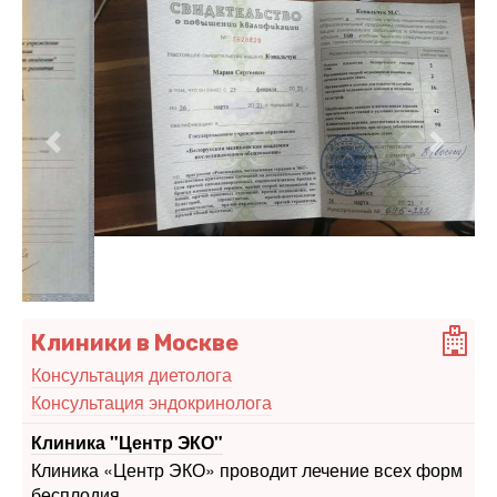
Предыдущий
Следу
Клиники в Москве
Консультация диетолога
Консультация эндокринолога
Клиника "Центр ЭКО"
Клиника «Центр ЭКО» проводит лечение всех форм
бесплодия.
Москва, ул.Аргуновская д.3, бизнес-центр, 3-й этаж
Клиника мужского и женского здоровья на