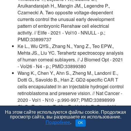
Arulkandarajah H., Mangin JM., Legendre P.,
Czarnecki A. Two opposite voltage-dependent
currents control the unusual early development
pattern of embryonic Renshaw cell electrical
activity. // Elife - 2021 - Vol10 - NNULL - p.;
PMID:33899737
Ke L., Wu QYS., Zhang N., Yang Z., Teo EPW.,
Mehta JS., Liu YC. Terahertz spectroscopy analysis
of human corneal sublayers. // J Biomed Opt - 2021
- Vol26 - N4 - p.; PMID:33899380
Wang K., Chen Y., Ahn S., Zheng M., Landoni E.,
Dotti G., Savoldo B., Han Z. GD2-specific CAR T
cells encapsulated in an injectable hydrogel control
retinoblastoma and preserve vision. // Nat Cancer -
2020 - Vol1 - N10 - p.990-997; PMID:33898999
Oh S., Tsujimoto T., Kim B., Uchida F., Suzuki H.,
На этом сайте используются файлы cookie. Продолжая
Iizumi S., Isobe T., Sakae T., Tanaka K., Shoda J.
просмотр сайта, вы разрешаете их использование.
Weight-loss-independent benefits of exercise on
Подробнее
.
OK
liver steatosis and stiffness in Japanese men with