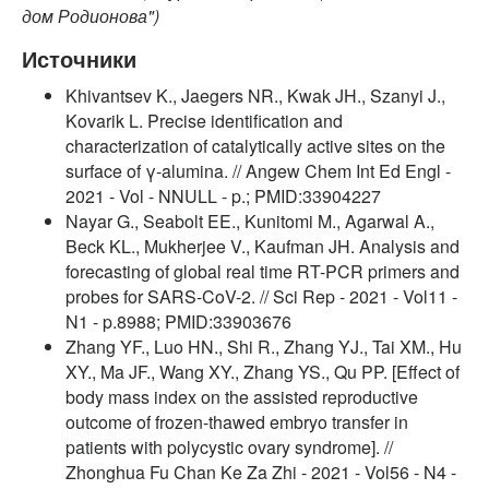
дом Родионова")
Источники
Khivantsev K., Jaegers NR., Kwak JH., Szanyi J.,
Kovarik L. Precise identification and
characterization of catalytically active sites on the
surface of γ-alumina. // Angew Chem Int Ed Engl -
2021 - Vol - NNULL - p.; PMID:33904227
Nayar G., Seabolt EE., Kunitomi M., Agarwal A.,
Beck KL., Mukherjee V., Kaufman JH. Analysis and
forecasting of global real time RT-PCR primers and
probes for SARS-CoV-2. // Sci Rep - 2021 - Vol11 -
N1 - p.8988; PMID:33903676
Zhang YF., Luo HN., Shi R., Zhang YJ., Tai XM., Hu
XY., Ma JF., Wang XY., Zhang YS., Qu PP. [Effect of
body mass index on the assisted reproductive
outcome of frozen-thawed embryo transfer in
patients with polycystic ovary syndrome]. //
Zhonghua Fu Chan Ke Za Zhi - 2021 - Vol56 - N4 -