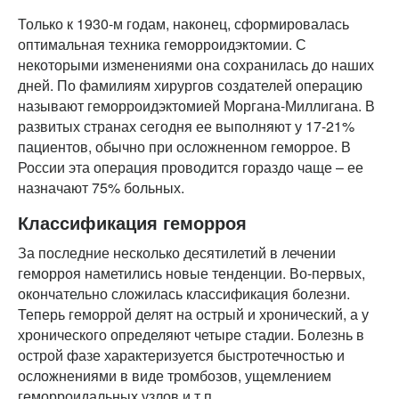
Только к 1930-м годам, наконец, сформировалась
оптимальная техника геморроидэктомии. С
некоторыми изменениями она сохранилась до наших
дней. По фамилиям хирургов создателей операцию
называют геморроидэктомией Моргана-Миллигана. В
развитых странах сегодня ее выполняют у 17-21%
пациентов, обычно при осложненном геморрое. В
России эта операция проводится гораздо чаще – ее
назначают 75% больных.
Классификация геморроя
За последние несколько десятилетий в лечении
геморроя наметились новые тенденции. Во-первых,
окончательно сложилась классификация болезни.
Теперь геморрой делят на острый и хронический, а у
хронического определяют четыре стадии. Болезнь в
острой фазе характеризуется быстротечностью и
осложнениями в виде тромбозов, ущемлением
геморроидальных узлов и т.п.