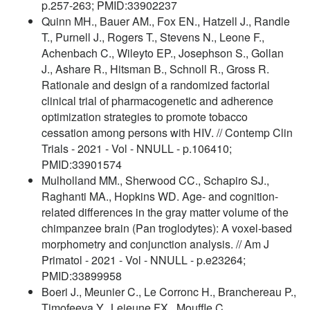
p.257-263; PMID:33902237
Quinn MH., Bauer AM., Fox EN., Hatzell J., Randle
T., Purnell J., Rogers T., Stevens N., Leone F.,
Achenbach C., Wileyto EP., Josephson S., Gollan
J., Ashare R., Hitsman B., Schnoll R., Gross R.
Rationale and design of a randomized factorial
clinical trial of pharmacogenetic and adherence
optimization strategies to promote tobacco
cessation among persons with HIV. // Contemp Clin
Trials - 2021 - Vol - NNULL - p.106410;
PMID:33901574
Mulholland MM., Sherwood CC., Schapiro SJ.,
Raghanti MA., Hopkins WD. Age- and cognition-
related differences in the gray matter volume of the
chimpanzee brain (Pan troglodytes): A voxel-based
morphometry and conjunction analysis. // Am J
Primatol - 2021 - Vol - NNULL - p.e23264;
PMID:33899958
Boeri J., Meunier C., Le Corronc H., Branchereau P.,
Timofeeva Y., Lejeune FX., Mouffle C.,