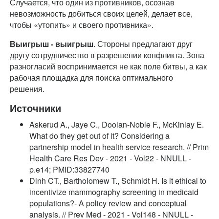
Случается, что один из противников, осознав
невозможность добиться своих целей, делает все,
чтобы «утопить» и своего противника».
Выигрыш - выигрыш
. Стороны предлагают друг
другу сотрудничество в разрешении конфликта. Зона
разногласий воспринимается не как поле битвы, а как
рабочая площадка для поиска оптимального
решения.
Источники
Askerud A., Jaye C., Doolan-Noble F., McKinlay E.
What do they get out of it? Considering a
partnership model in health service research. // Prim
Health Care Res Dev - 2021 - Vol22 - NNULL -
p.e14; PMID:33827740
Dinh CT., Bartholomew T., Schmidt H. Is it ethical to
incentivize mammography screening in medicaid
populations?- A policy review and conceptual
analysis. // Prev Med - 2021 - Vol148 - NNULL -