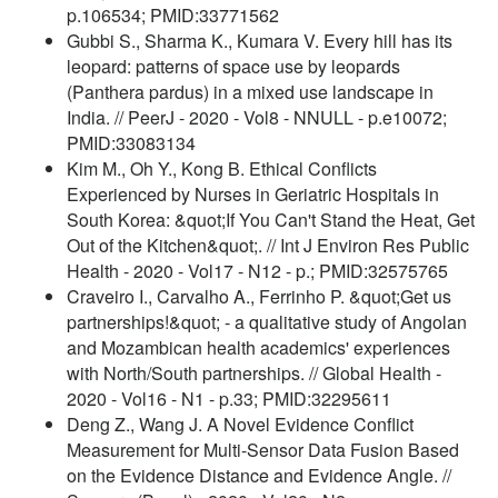
p.106534; PMID:33771562
Gubbi S., Sharma K., Kumara V. Every hill has its
leopard: patterns of space use by leopards
(Panthera pardus) in a mixed use landscape in
India. // PeerJ - 2020 - Vol8 - NNULL - p.e10072;
PMID:33083134
Kim M., Oh Y., Kong B. Ethical Conflicts
Experienced by Nurses in Geriatric Hospitals in
South Korea: &quot;If You Can't Stand the Heat, Get
Out of the Kitchen&quot;. // Int J Environ Res Public
Health - 2020 - Vol17 - N12 - p.; PMID:32575765
Craveiro I., Carvalho A., Ferrinho P. &quot;Get us
partnerships!&quot; - a qualitative study of Angolan
and Mozambican health academics' experiences
with North/South partnerships. // Global Health -
2020 - Vol16 - N1 - p.33; PMID:32295611
Deng Z., Wang J. A Novel Evidence Conflict
Measurement for Multi-Sensor Data Fusion Based
on the Evidence Distance and Evidence Angle. //