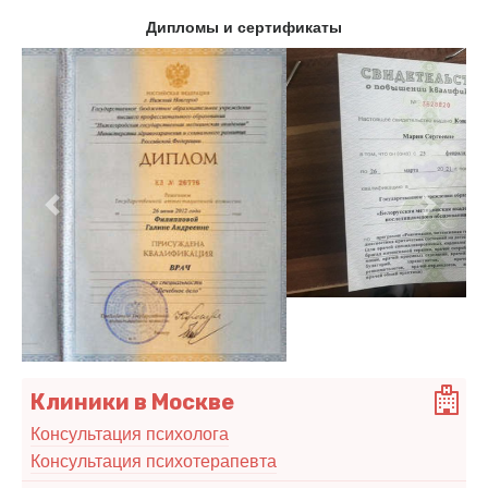
Дипломы и сертификаты
Предыдущий
Следу
Клиники в Москве
Консультация психолога
Консультация психотерапевта
Единая городская наркологическая служба
В ЕГНС можно получить бесплатную консультацию
по вопросам лечения и профилактики алкоголизма