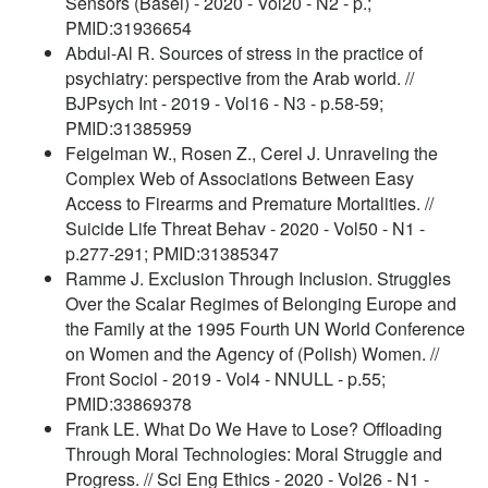
Sensors (Basel) - 2020 - Vol20 - N2 - p.;
PMID:31936654
Abdul-Al R. Sources of stress in the practice of
psychiatry: perspective from the Arab world. //
BJPsych Int - 2019 - Vol16 - N3 - p.58-59;
PMID:31385959
Feigelman W., Rosen Z., Cerel J. Unraveling the
Complex Web of Associations Between Easy
Access to Firearms and Premature Mortalities. //
Suicide Life Threat Behav - 2020 - Vol50 - N1 -
p.277-291; PMID:31385347
Ramme J. Exclusion Through Inclusion. Struggles
Over the Scalar Regimes of Belonging Europe and
the Family at the 1995 Fourth UN World Conference
on Women and the Agency of (Polish) Women. //
Front Sociol - 2019 - Vol4 - NNULL - p.55;
PMID:33869378
Frank LE. What Do We Have to Lose? Offloading
Through Moral Technologies: Moral Struggle and
Progress. // Sci Eng Ethics - 2020 - Vol26 - N1 -