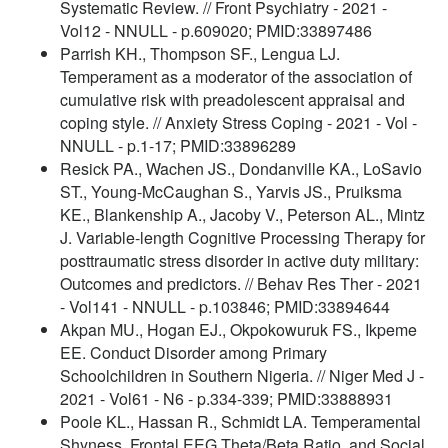
Systematic Review. // Front Psychiatry - 2021 -
Vol12 - NNULL - p.609020; PMID:33897486
Parrish KH., Thompson SF., Lengua LJ.
Temperament as a moderator of the association of
cumulative risk with preadolescent appraisal and
coping style. // Anxiety Stress Coping - 2021 - Vol -
NNULL - p.1-17; PMID:33896289
Resick PA., Wachen JS., Dondanville KA., LoSavio
ST., Young-McCaughan S., Yarvis JS., Pruiksma
KE., Blankenship A., Jacoby V., Peterson AL., Mintz
J. Variable-length Cognitive Processing Therapy for
posttraumatic stress disorder in active duty military:
Outcomes and predictors. // Behav Res Ther - 2021
- Vol141 - NNULL - p.103846; PMID:33894644
Akpan MU., Hogan EJ., Okpokowuruk FS., Ikpeme
EE. Conduct Disorder among Primary
Schoolchildren in Southern Nigeria. // Niger Med J -
2021 - Vol61 - N6 - p.334-339; PMID:33888931
Poole KL., Hassan R., Schmidt LA. Temperamental
Shyness, Frontal EEG Theta/Beta Ratio, and Social