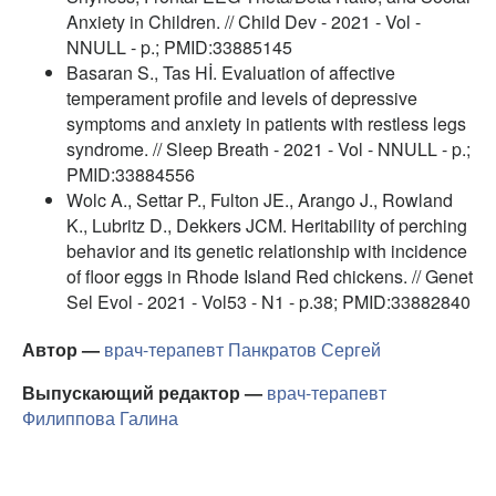
Anxiety in Children. // Child Dev - 2021 - Vol -
NNULL - p.; PMID:33885145
Basaran S., Tas Hİ. Evaluation of affective
temperament profile and levels of depressive
symptoms and anxiety in patients with restless legs
syndrome. // Sleep Breath - 2021 - Vol - NNULL - p.;
PMID:33884556
Wolc A., Settar P., Fulton JE., Arango J., Rowland
K., Lubritz D., Dekkers JCM. Heritability of perching
behavior and its genetic relationship with incidence
of floor eggs in Rhode Island Red chickens. // Genet
Sel Evol - 2021 - Vol53 - N1 - p.38; PMID:33882840
Автор —
врач-терапевт
Панкратов Сергей
Выпускающий редактор —
врач-терапевт
Филиппова Галина