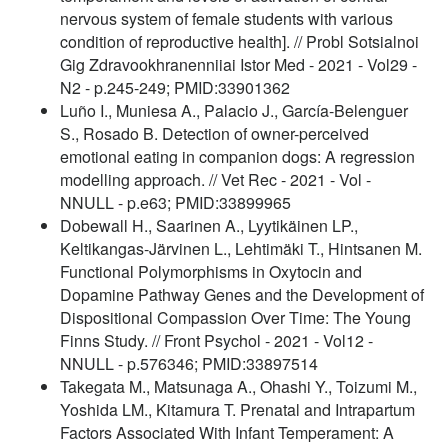
nervous system of female students with various
condition of reproductive health]. // Probl Sotsialnoi
Gig Zdravookhranenniiai Istor Med - 2021 - Vol29 -
N2 - p.245-249; PMID:33901362
Luño I., Muniesa A., Palacio J., García-Belenguer
S., Rosado B. Detection of owner-perceived
emotional eating in companion dogs: A regression
modelling approach. // Vet Rec - 2021 - Vol -
NNULL - p.e63; PMID:33899965
Dobewall H., Saarinen A., Lyytikäinen LP.,
Keltikangas-Järvinen L., Lehtimäki T., Hintsanen M.
Functional Polymorphisms in Oxytocin and
Dopamine Pathway Genes and the Development of
Dispositional Compassion Over Time: The Young
Finns Study. // Front Psychol - 2021 - Vol12 -
NNULL - p.576346; PMID:33897514
Takegata M., Matsunaga A., Ohashi Y., Toizumi M.,
Yoshida LM., Kitamura T. Prenatal and Intrapartum
Factors Associated With Infant Temperament: A