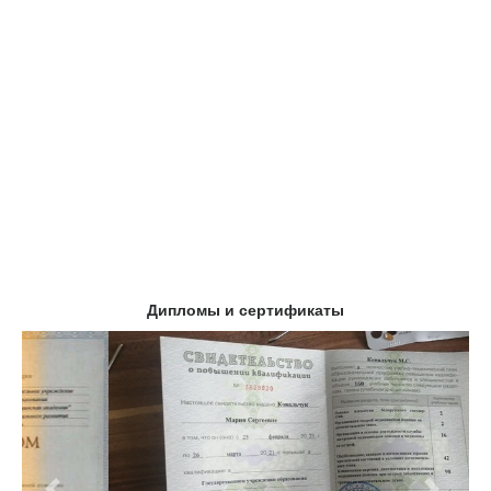
Дипломы и сертификаты
Предыдущий
Следу