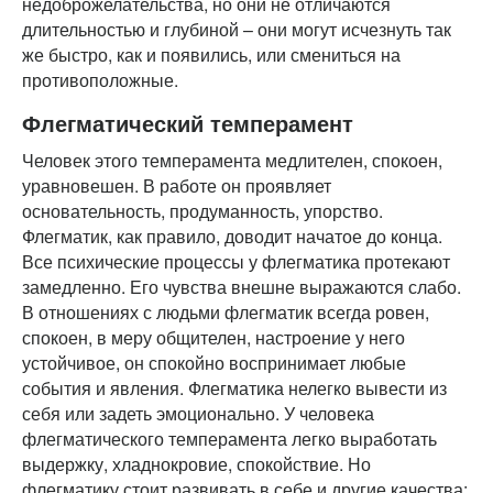
недоброжелательства, но они не отличаются
длительностью и глубиной – они могут исчезнуть так
же быстро, как и появились, или смениться на
противоположные.
Флегматический темперамент
Человек этого темперамента медлителен, спокоен,
уравновешен. В работе он проявляет
основательность, продуманность, упорство.
Флегматик, как правило, доводит начатое до конца.
Все психические процессы у флегматика протекают
замедленно. Его чувства внешне выражаются слабо.
В отношениях с людьми флегматик всегда ровен,
спокоен, в меру общителен, настроение у него
устойчивое, он спокойно воспринимает любые
события и явления. Флегматика нелегко вывести из
себя или задеть эмоционально. У человека
флегматического темперамента легко выработать
выдержку, хладнокровие, спокойствие. Но
флегматику стоит развивать в себе и другие качества: