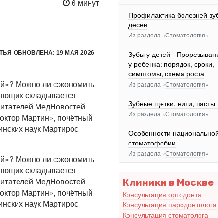
6 минут
Профилактика болезней зу
десен
Из раздела «
Стоматология
»
ТЬЯ ОБНОВЛЕНА: 19 МАЯ 2026
Зубы у детей - Прорезыван
у ребенка: порядок, сроки,
симптомы, схема роста
ой»? Можно ли сэкономить
Из раздела «
Стоматология
»
вляющих складывается
Зубные щетки, нити, пасты 
 читателей МедНовостей
Из раздела «
Стоматология
»
Доктор Мартин», почётный
инских наук Мартирос
Особенности национально
стоматофобии
Из раздела «
Стоматология
»
ой»? Можно ли сэкономить
вляющих складывается
 читателей МедНовостей
Клиники в Москве
Доктор Мартин», почётный
Консультация ортодонта
инских наук Мартирос
Консультация пародонтолога
Консультация стоматолога