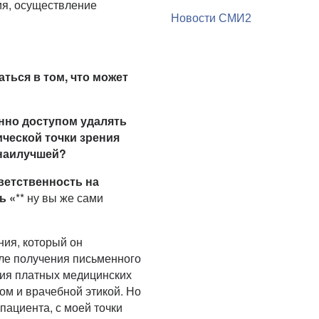
ия, осуществление
Новости СМИ2
ться в том, что может
енно доступом удалять
ической точки зрения
 наилучшей?
ветственность на
ь «
** ну вы же сами
ния, который он
сле получения письменного
ния платных медицинских
ом и врачебной этикой. Но
ациента, с моей точки