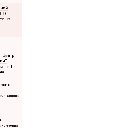
ьной
ТТ)
ложных
 "Центр
ии"
омощи. На
ода
линик
кие клиники
а
их:лечения