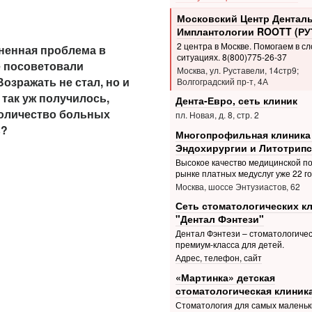
Московский Центр Дентал
Имплантологии ROOTT (РУ
2 центра в Москве. Помогаем в с
ненная проблема в
ситуациях. 8(800)775-26-37
е посоветовали
Москва, ул. Руставели, 14стр9;
Возражать не стал, но и
Волгоградский пр-т, 4А
 так уж получилось,
Дента-Евро, сеть клиник
количество больных
пл. Новая, д. 8, стр. 2
ь?
Многопрофильная клиника
Эндохирургии и Литотрипс
Высокое качество медицинской п
рынке платных медуслуг уже 22 г
Москва, шоссе Энтузиастов, 62
Сеть стоматологических к
"Дентал Фэнтези"
Дентал Фэнтези – стоматологичес
премиум-класса для детей.
Адрес, телефон, сайт
«Мартинка» детская
стоматологическая клиник
Стоматология для самых маленьк