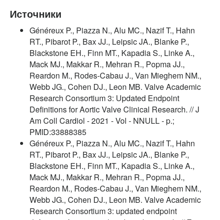
Источники
Généreux P., Piazza N., Alu MC., Nazif T., Hahn
RT., Pibarot P., Bax JJ., Leipsic JA., Blanke P.,
Blackstone EH., Finn MT., Kapadia S., Linke A.,
Mack MJ., Makkar R., Mehran R., Popma JJ.,
Reardon M., Rodes-Cabau J., Van Mieghem NM.,
Webb JG., Cohen DJ., Leon MB. Valve Academic
Research Consortium 3: Updated Endpoint
Definitions for Aortic Valve Clinical Research. // J
Am Coll Cardiol - 2021 - Vol - NNULL - p.;
PMID:33888385
Généreux P., Piazza N., Alu MC., Nazif T., Hahn
RT., Pibarot P., Bax JJ., Leipsic JA., Blanke P.,
Blackstone EH., Finn MT., Kapadia S., Linke A.,
Mack MJ., Makkar R., Mehran R., Popma JJ.,
Reardon M., Rodes-Cabau J., Van Mieghem NM.,
Webb JG., Cohen DJ., Leon MB. Valve Academic
Research Consortium 3: updated endpoint