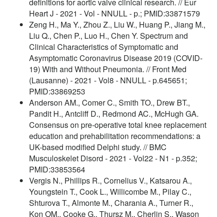
definitions for aortic valve clinical research. // Eur
Heart J - 2021 - Vol - NNULL - p.; PMID:33871579
Zeng H., Ma Y., Zhou Z., Liu W., Huang P., Jiang M.,
Liu Q., Chen P., Luo H., Chen Y. Spectrum and
Clinical Characteristics of Symptomatic and
Asymptomatic Coronavirus Disease 2019 (COVID-
19) With and Without Pneumonia. // Front Med
(Lausanne) - 2021 - Vol8 - NNULL - p.645651;
PMID:33869253
Anderson AM., Comer C., Smith TO., Drew BT.,
Pandit H., Antcliff D., Redmond AC., McHugh GA.
Consensus on pre-operative total knee replacement
education and prehabilitation recommendations: a
UK-based modified Delphi study. // BMC
Musculoskelet Disord - 2021 - Vol22 - N1 - p.352;
PMID:33853564
Vergis N., Phillips R., Cornelius V., Katsarou A.,
Youngstein T., Cook L., Willicombe M., Pilay C.,
Shturova T., Almonte M., Charania A., Turner R.,
Kon OM., Cooke G., Thursz M., Cherlin S., Wason