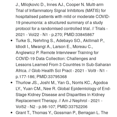
J., Milojkovic D., Innes AJ., Cooper N. Multi-arm
Trial of Inflammatory Signal Inhibitors (MATIS) for
hospitalised patients with mild or moderate COVID-
19 pneumonia: a structured summary of a study
protocol for a randomised controlled trial. // Trials -
2021 - Vol22 - N1 - p.270; PMID:33845867
Turke S., Nehrling S., Adebayo SO., Akilimali P.,
Idiodi I., Mwangi A., Larson E., Moreau C.,
Anglewicz P. Remote Interviewer Training for
COVID-19 Data Collection: Challenges and
Lessons Learned From 3 Countries in Sub-Saharan
Africa. // Glob Health Sci Pract - 2021 - Vol9 - N1 -
p.177-186; PMID:33795368
Thurlow JS., Joshi M., Yan G., Norris KC., Agodoa
LY., Yuan CM., Nee R. Global Epidemiology of End-
Stage Kidney Disease and Disparities in Kidney
Replacement Therapy. // Am J Nephrol - 2021 -
Vol52 - N2 - p.98-107; PMID:33752206
Grant T., Thomas Y., Gossman P., Berragan L. The