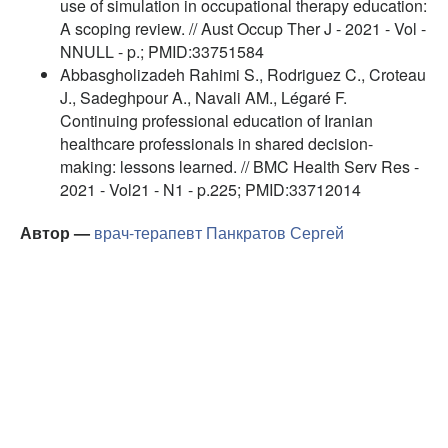
use of simulation in occupational therapy education:
A scoping review. // Aust Occup Ther J - 2021 - Vol -
NNULL - p.; PMID:33751584
Abbasgholizadeh Rahimi S., Rodriguez C., Croteau
J., Sadeghpour A., Navali AM., Légaré F.
Continuing professional education of Iranian
healthcare professionals in shared decision-
making: lessons learned. // BMC Health Serv Res -
2021 - Vol21 - N1 - p.225; PMID:33712014
Автор —
врач-терапевт
Панкратов Сергей