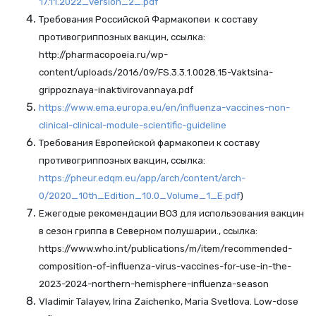
17.11.2022_version_2_.pdf
Требования Российской Фармакопеи к составу
противогриппозных вакцин, ссылка:
http://pharmacopoeia.ru/wp-
content/uploads/2016/09/FS.3.3.1.0028.15-Vaktsina-
grippoznaya-inaktivirovannaya.pdf
https://www.ema.europa.eu/en/influenza-vaccines-non-
clinical-clinical-module-scientific-guideline
Требования Европейской фармакопеи к составу
противогриппозных вакцин, ссылка:
https://pheur.edqm.eu/app/arch/content/arch-
0/2020_10th_Edition_10.0_Volume_1_E.pdf
)
Ежегодые рекомендации ВОЗ для использования вакцин
в сезон гриппа в Северном полушарии., ссылка:
https://www.who.int/publications/m/item/recommended-
composition-of-influenza-virus-vaccines-for-use-in-the-
2023-2024-northern-hemisphere-influenza-season
Vladimir Talayev, Irina Zaichenko, Maria Svetlova. Low-dose