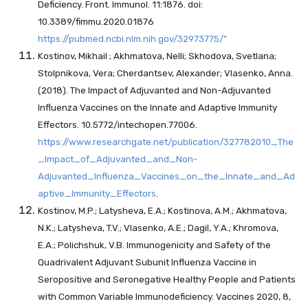
Deficiency. Front. Immunol. 11:1876. doi:
10.3389/fimmu.2020.01876
https://pubmed.ncbi.nlm.nih.gov/32973775/"
Kostinov, Mikhail ; Akhmatova, Nelli; Skhodova, Svetlana;
Stolpnikova, Vera; Cherdantsev, Alexander; Vlasenko, Anna.
(2018). The Impact of Adjuvanted and Non-Adjuvanted
Influenza Vaccines on the Innate and Adaptive Immunity
Effectors. 10.5772/intechopen.77006.
https://www.researchgate.net/publication/327782010_The
_Impact_of_Adjuvanted_and_Non-
Adjuvanted_Influenza_Vaccines_on_the_Innate_and_Ad
aptive_Immunity_Effectors
.
Kostinov, M.P.; Latysheva, E.A.; Kostinova, A.M.; Akhmatova,
N.K.; Latysheva, T.V.; Vlasenko, A.E.; Dagil, Y.A.; Khromova,
E.A.; Polichshuk, V.B. Immunogenicity and Safety of the
Quadrivalent Adjuvant Subunit Influenza Vaccine in
Seropositive and Seronegative Healthy People and Patients
with Common Variable Immunodeficiency. Vaccines 2020, 8,