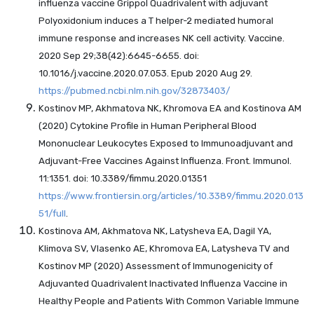
influenza vaccine Grippol Quadrivalent with adjuvant
Polyoxidonium induces a T helper-2 mediated humoral
immune response and increases NK cell activity. Vaccine.
2020 Sep 29;38(42):6645-6655. doi:
10.1016/j.vaccine.2020.07.053. Epub 2020 Aug 29.
https://pubmed.ncbi.nlm.nih.gov/32873403/
Kostinov MP, Akhmatova NK, Khromova EA and Kostinova AM
(2020) Cytokine Profile in Human Peripheral Blood
Mononuclear Leukocytes Exposed to Immunoadjuvant and
Adjuvant-Free Vaccines Against Influenza. Front. Immunol.
11:1351. doi: 10.3389/fimmu.2020.01351
https://www.frontiersin.org/articles/10.3389/fimmu.2020.013
51/full
.
Kostinova AM, Akhmatova NK, Latysheva EA, Dagil YA,
Klimova SV, Vlasenko AE, Khromova EA, Latysheva TV and
Kostinov MP (2020) Assessment of Immunogenicity of
Adjuvanted Quadrivalent Inactivated Influenza Vaccine in
Healthy People and Patients With Common Variable Immune