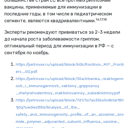
большинстве стран ЕС все противогриппозные
вакцины, применяемые для иммунизации в
последние годы, в том числе в педиатрическом
16,17,18
сегменте, являются квадривалентными.
Эксперты рекомендуют прививаться за 2-3 недели
до начала роста заболеваемости гриппом,
оптимальный период для иммунизации в РФ — с
сентября по ноябрь.
https://petrovax.ru/upload/iblock/60b/Kostinov_M.P._Fronti
ers._GQ.pdf
.
https://petrovax.ru/upload/iblock/30a/otsenka_reaktogenn
osti_i_immunogennosti_vaktsiny_grippoznoy
_chetyrehvalentnoy_inaktivirovannoy_subedinichnoy.pdf
https://petrovax.ru/upload/iblock/7d1/3x7as35ks0c4btai18h
1j0q7uwdwz88d/Analysis_of_the_
safety_and_immunogenicity_profile_of_an_azoximer_bro
mide_polymer_adjuvanted_subunit_influenza_vaccine_