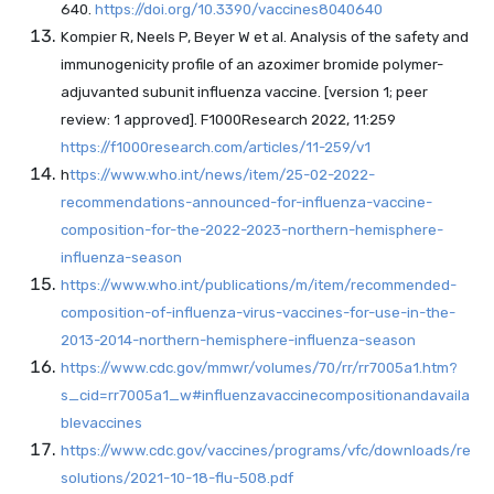
640.
https://doi.org/10.3390/vaccines8040640
Kompier R, Neels P, Beyer W et al. Analysis of the safety and
immunogenicity profile of an azoximer bromide polymer-
adjuvanted subunit influenza vaccine. [version 1; peer
review: 1 approved]. F1000Research 2022, 11:259
https://f1000research.com/articles/11-259/v1
h
ttps://www.who.int/news/item/25-02-2022-
recommendations-announced-for-influenza-vaccine-
composition-for-the-2022-2023-northern-hemisphere-
influenza-season
https://www.who.int/publications/m/item/recommended-
composition-of-influenza-virus-vaccines-for-use-in-the-
2013-2014-northern-hemisphere-influenza-season
https://www.cdc.gov/mmwr/volumes/70/rr/rr7005a1.htm?
s_cid=rr7005a1_w#influenzavaccinecompositionandavaila
blevaccines
https://www.cdc.gov/vaccines/programs/vfc/downloads/re
solutions/2021-10-18-flu-508.pdf