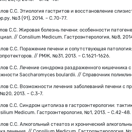
ялов С.С. Этиология гастритов и восстановление слизис
.ру, №3 (91), 2014. – С.70-77.
ялов С.С. Жировая болезнь печени: особенности патоген
циал. // Consilium Medicum. Гастроэнтерология, №8, 2014.
ялов С.С. Поражение печени и сопутствующая патология
опротекторов. // РМЖ, №31, 2013. – С.1621-1626.
ялов С.С. Лечение синдрома раздраженного кишечника с
жности Saccharomyces boulardii. // Справочник поликлини
ялов С.С. Возможности лечения заболеваний печени с п
№20, 2013. – С.3-7.
ялов С.С. Синдром цитолиза в гастроэнтерологии: такти
nsilium Medicum. Гастроэнтерология, №1, 2013. – С.42-48.
ялов С.С. Алкогольный стеатоз и хронический алкогольн
ка лечения. // Consilium Medicum. Гастроэнтерология, №1,