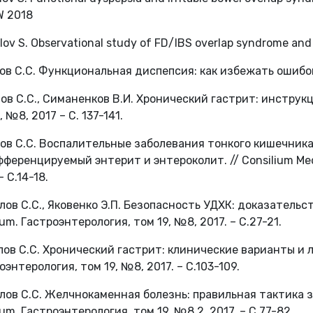
W 2018
lov S. Observational study of FD/IBS overlap syndrome and 
лов С.С. Функциональная диспепсия: как избежать ошибок
лов С.С., Симаненков В.И. Хронический гастрит: инструк
 №8, 2017 – С. 137-141.
лов С.С. Воспалительные заболевания тонкого кишечни
ференцируемый энтерит и энтероколит. // Consilium Med
– С.14-18.
ялов С.С., Яковенко Э.П. Безопасность УДХК: доказательст
um. Гастроэнтерология, том 19, №8, 2017. – С.27-21.
ялов С.С. Хронический гастрит: клинические варианты и л
оэнтерология, том 19, №8, 2017. – С.103-109.
ялов С.С. Желчнокаменная болезнь: правильная тактика з
um. Гастроэнтерология, том 19, №8.2, 2017. – С.77-82.