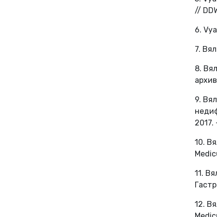
// DD
6. Vya
7. Вя
8. Вя
архив,
9. Вя
недиф
2017. 
10. В
Medic
11. В
Гастр
12. В
Medic