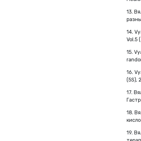
13. В
разны
14. Vy
Vol.5 
15. Vy
random
16. Vy
(5S), 
17. В
Гастр
18. В
кисло
19. В
терапи