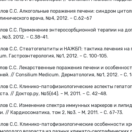
ялов С.С. Алкогольные поражения печени: синдром цитоли
линического врача, №4, 2012. – С.62-67
ялов С.С. Применение энтеросорбционной терапии на до
, №3, 2012. – С.38-41.
ялов С.С. Стеатогепатиты и НАЖБП: тактика лечения на п
um. Гастроэнтерология, №1, 2012. – С. 100-105.
ялов С.С. Лекарственные поражения печени и особеннос
ней. // Consilium Medicum. Дерматология, №1, 2012. – С. 1
ялов С.С. Клинико-патофизиологические аспекты гепато
та. // Доктор.ру, №5(64). – М, 2011. – С. 42-48.
ялов С.С. Изменение спектра иммунных маркеров и липи
и. // Кардиосоматика, том 2, №3. – М, 2011. – С. 67-73.
ялов С.С. Клинико-патофизиологические особенности хро
 молодого возраста из разных климато-географических рег