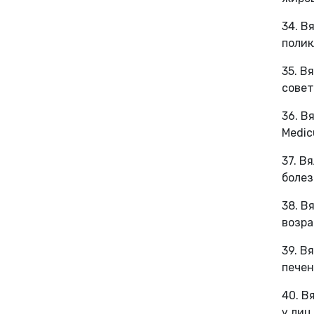
34. В
полик
35. В
совет
36. В
Medic
37. В
болез
38. В
возрас
39. В
печен
40. В
у лиц