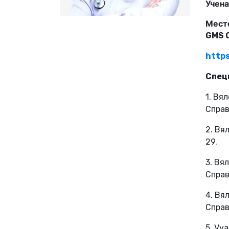
Учена
Мест
GMS C
https
Спец
1. Вя
Справ
2. Вя
29.
3. Вя
Справ
4. Вя
Справ
5. Vya