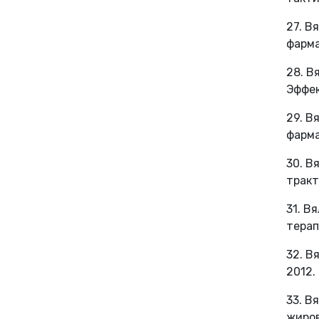
27. В
фарма
28. В
Эффек
29. В
фарма
30. В
тракт
31. В
терап
32. В
2012. 
33. В
жиров