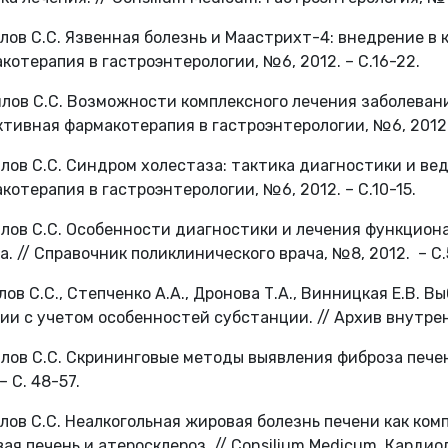
ялов С.С. Язвенная болезнь и Маастрихт-4: внедрение в
котерапия в гастроэнтерологии, №6, 2012. – С.16-22.
ялов С.С. Возможности комплексного лечения заболеван
тивная фармакотерапия в гастроэнтерологии, №6, 2012.
ялов С.С. Синдром холестаза: тактика диагностики и ве
котерапия в гастроэнтерологии, №6, 2012. – С.10-15.
ялов С.С. Особенности диагностики и лечения функци
а. // Справочник поликлинического врача, №8, 2012. – С.
ялов С.С., Степченко А.А., Дронова Т.А., Винницкая Е.В.
ии с учетом особенностей субстанции. // Архив внутрен
ялов С.С. Скрининговые методы выявления фиброза пече
– С. 48-57.
ялов С.С. Неалкогольная жировая болезнь печени как ко
ая печень и атеросклероз. // Consilium Medicum. Кардиоло