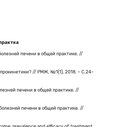
 практка
болезней печени в общей практике. //
прокинетики? // РМЖ, №1(1), 2018. – С.24-
лезней печени в общей практике. //
болезней печени в общей практике. //
drome: prevalence and efficacy of treatment.