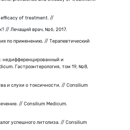
efficacy of treatment. //
? // Лечащий врач, №6, 2017.
ция по применению. // Терапевтический
ка: недифференцированный и
icum. Гастроэнтерология, том 19, №8,
ва и слухи о токсичности. // Consilium
ечение. // Consilium Medicum.
алог успешного литолиза. // Consilium