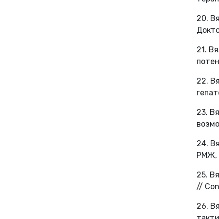
20. В
Доктор
21. В
потен
22. В
гепат
23. В
возмо
24. В
РМЖ, 
25. В
// Co
26. В
такти