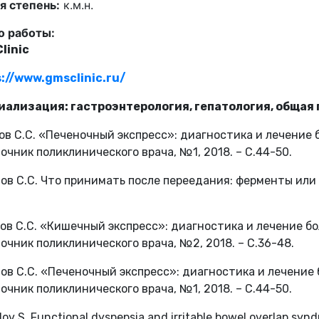
я степень:
к.м.н.
о работы:
linic
://www.gmsclinic.ru/
иализация:
гастроэнтерология, гепатология, общая
лов С.С. «Печеночный экспресс»: диагностика и лечение 
очник поликлинического врача, №1, 2018. – С.44-50.
лов С.С. Что принимать после переедания: ферменты или 
лов С.С. «Кишечный экспресс»: диагностика и лечение бо
очник поликлинического врача, №2, 2018. – C.36-48.
лов С.С. «Печеночный экспресс»: диагностика и лечение 
очник поликлинического врача, №1, 2018. – С.44-50.
lov S. Functional dyspepsia and irritable bowel overlap syn