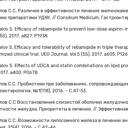
ялов С.С. Различия в эффективности лечения желчнокам
ми препаратами УДХК. // Consilium Medicum. Гастроэнтеро
alov S. Efficacy of rebamipide to prevent low-dose aspirin-i
(5S), 2017. a827; P1938.
alov S. Efficacy and tolerability of rebamipide in triple thera
ized clinical trial. UEG Journal, Vol.5 (5S), 2017. a605; P126
alov S. Effects of UDCA and statin combinations on lipid pro
2017. a400; P0678.
ялов С.С. Пробиотики при заболеваниях, сопровождающихс
оэнтерология, №1(118), 2016. – С.47-53.
ялов С.С Восстановление слизистой оболочки желудочн
тности желудка. Приоритеты в лечении. // Эффективная
ялов С.С. Возможности липосомного железа в лечении ан
я, 25(4), 2016. – С.42-46.