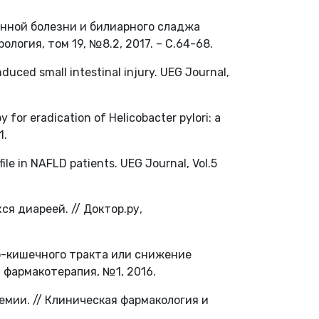
енной болезни и билиарного сладжа
логия, том 19, №8.2, 2017. – С.64-68.
nduced small intestinal injury. UEG Journal,
py for eradication of Helicobacter pylori: a
1.
file in NAFLD patients. UEG Journal, Vol.5
я диареей. // Доктор.ру,
о-кишечного тракта или снижение
 фармакотерапия, №1, 2016.
емии. // Клиническая фармакология и