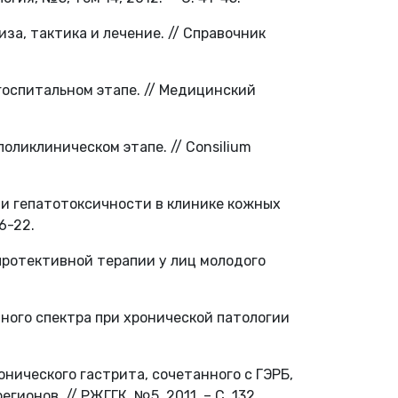
за, тактика и лечение. // Справочник
госпитальном этапе. // Медицинский
оликлиническом этапе. // Consilium
ти гепатотоксичности в клинике кожных
6-22.
протективной терапии у лиц молодого
дного спектра при хронической патологии
нического гастрита, сочетанного с ГЭРБ,
ионов. // РЖГГК, №5, 2011. – С. 132.