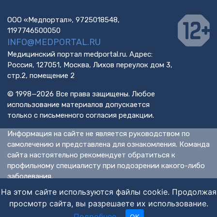
ООО «Медпортал», 9725018548,
1197746500050
INFO@MEDPORTAL.RU
Медицинский портал medportal.ru. Адрес:
Россия, 127051, Москва, Лихов переулок дом 3,
стр.2, помещение 2
© 1998—2026 Все права защищены. Любое
использование материалов допускается
только с письменного согласия редакции.
Информация на сайте не является руководством по
самолечению и представлена для ознакомления. Команда
сайта настоятельно рекомендует обратиться к
профильному специалисту при подозрении какого-либо
заболевания.
ИМЕЮТСЯ ПРОТИВОПОКАЗАНИЯ. НЕОБХОДИМА
На этом сайте используются файлы cookie. Продолжая
КОНСУЛЬТАЦИЯ СПЕЦИАЛИСТА.
просмотр сайта, вы разрешаете их использование.
Подробнее
.
OK