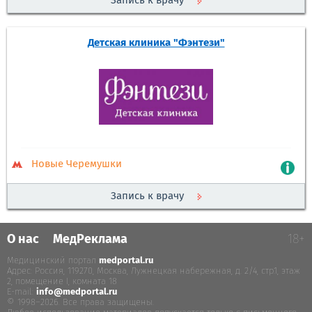
Запись к врачу
Детская клиника "Фэнтези"
Новые Черемушки
Запись к врачу
О нас
МедРеклама
18+
Медицинский портал
medportal.ru
.
Адрес: Россия, 119270, Москва, Лужнецкая набережная, д. 2/4, стр.1, этаж
2, помещение I, комната 18
E-mail:
info@medportal.ru
© 1998–2026. Все права защищены.