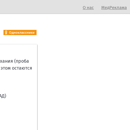
О нас
МедРеклама
Одноклассники
хания (проба
 этом остаются
АД)