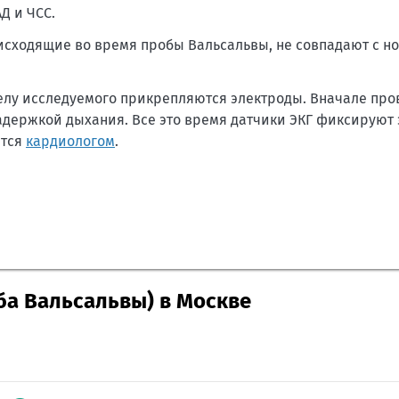
Д и ЧСС.
сходящие во время пробы Вальсальвы, не совпадают с н
елу исследуемого прикрепляются электроды. Вначале про
 задержкой дыхания. Все это время датчики ЭКГ фиксируют
ются
кардиологом
.
ба Вальсальвы) в Москве