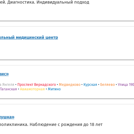
ей. Диагностика. Индивидуальный подход
ильный медицинский центр
вис»
а Янгеля
•
Проспект Вернадского
•
Медведково
•
Курская
•
Беляево
•
Улица 190
Таганская
•
Авиамоторная
•
Митино
кушка»
оликлиника. Наблюдение с рождения до 18 лет