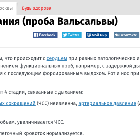
осквы
Будь здорова
ания (проба Вальсальвы)
Facebook
Twitter
Мой мир
Вконтакте
, что происходит с
сердцем
при разных патологических и
нением функциональных проб, например, с задержкой ды
ия с последующим форсированным выдохом. Рот и нос при
 4 стадии, связанные с дыханием:
ных сокращений
(ЧСС) неизменна,
артериальное давление
(
объем, увеличивается ЧСС.
 легочный кровоток нормализуется.