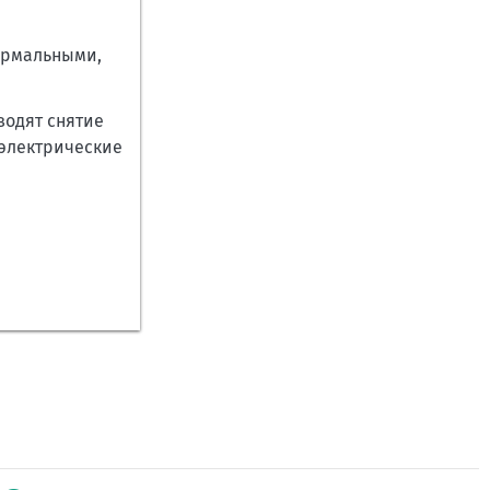
ормальными,
водят снятие
 электрические