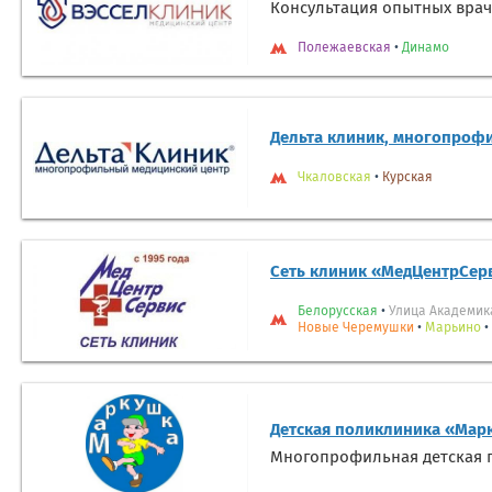
Консультация опытных врач
Полежаевская
•
Динамо
Дельта клиник, многопроф
Чкаловская
•
Курская
Сеть клиник «МедЦентрСер
Белорусская
•
Улица Академик
Новые Черемушки
•
Марьино
•
Детская поликлиника «Мар
Многопрофильная детская п