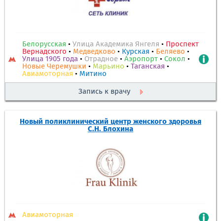
Белорусская
•
Улица Академика Янгеля
•
Проспект
Вернадского
•
Медведково
•
Курская
•
Беляево
•
Улица 1905 года
•
Отрадное
•
Аэропорт
•
Сокол
•
Новые Черемушки
•
Марьино
•
Таганская
•
Авиамоторная
•
Митино
Запись к врачу
Новый поликлинический центр женского здоровья
С.Н. Блохина
Авиамоторная