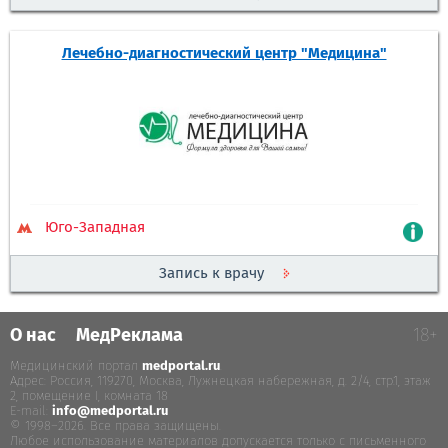
Лечебно-диагностический центр "Медицина"
Юго-Западная
Запись к врачу
О нас
МедРеклама
18+
Медицинский портал
medportal.ru
.
Адрес: Россия, 119270, Москва, Лужнецкая набережная, д. 2/4, стр.1, этаж
2, помещение I, комната 18
E-mail:
info@medportal.ru
© 1998–2026. Все права защищены.
Любое использование материалов допускается только с письменного