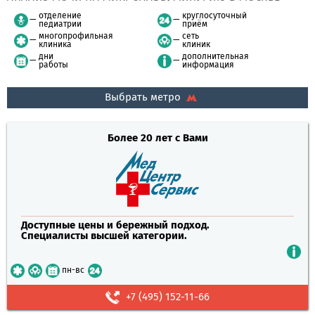
отделение
круглосуточный
педиатрии
приём
многопрофильная
сеть
клиника
клиник
дни
дополнительная
работы
информация
Выбрать метро
Более 20 лет с Вами
Доступные цены и бережный подход.
Специалисты высшей категории.
пн-вс
+7 (495) 152-11-66