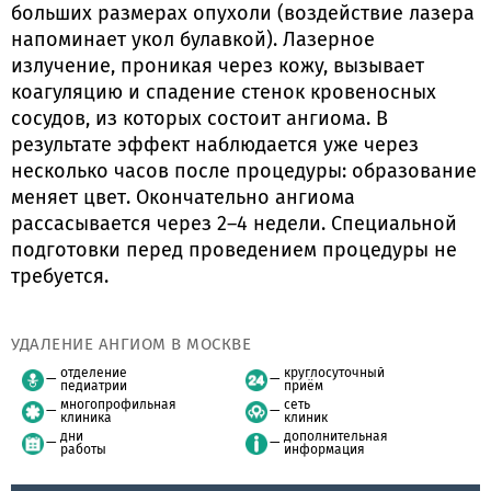
больших размерах опухоли (воздействие лазера
напоминает укол булавкой). Лазерное
излучение, проникая через кожу, вызывает
коагуляцию и спадение стенок кровеносных
сосудов, из которых состоит ангиома. В
результате эффект наблюдается уже через
несколько часов после процедуры: образование
меняет цвет. Окончательно ангиома
рассасывается через 2–4 недели. Специальной
подготовки перед проведением процедуры не
требуется.
УДАЛЕНИЕ АНГИОМ В МОСКВЕ
отделение
круглосуточный
педиатрии
приём
многопрофильная
сеть
клиника
клиник
дни
дополнительная
работы
информация