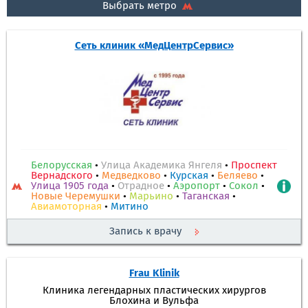
Выбрать метро
Сеть клиник «МедЦентрСервис»
Белорусская
•
Улица Академика Янгеля
•
Проспект
Вернадского
•
Медведково
•
Курская
•
Беляево
•
Улица 1905 года
•
Отрадное
•
Аэропорт
•
Сокол
•
Новые Черемушки
•
Марьино
•
Таганская
•
Авиамоторная
•
Митино
Запись к врачу
Frau Klinik
Клиника легендарных пластических хирургов
Блохина и Вульфа