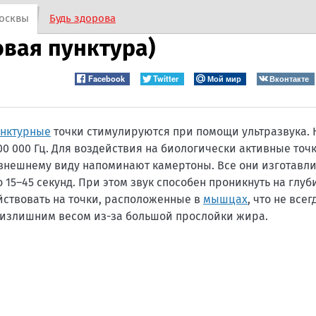
осквы
Будь здорова
вая пунктура)
Facebook
Twitter
Мой мир
Вконтакте
унктурные
точки стимулируются при помощи ультразвука.
0 000 Гц. Для воздействия на биологически активные точ
 внешнему виду напоминают камертоны. Все они изготавл
15–45 секунд. При этом звук способен проникнуть на глуби
ействовать на точки, расположенные в
мышцах
, что не все
 излишним весом из-за большой прослойки жира.