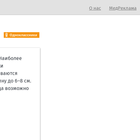
О нас
МедРеклама
Одноклассники
 Наиболее
ки
иваются
ну до 6–8 см.
гда возможно