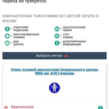
черепа не требуется.
КОМПЬЮТЕРНАЯ ТОМОГРАФИЯ (КТ) КОСТЕЙ ЧЕРЕПА В
МОСКВЕ
отделение
круглосуточный
педиатрии
приём
многопрофильная
сеть
клиника
клиник
дни
дополнительная
работы
информация
Выбрать метро
Отдел лучевой диагностики Клинического центра
ММА им. И.М.Сеченова
Фрунзенская