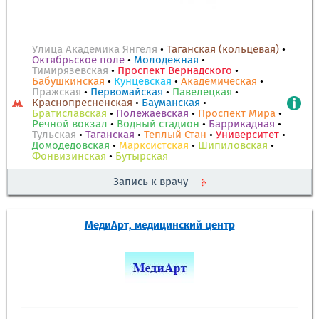
Улица Академика Янгеля
•
Таганская (кольцевая)
•
Октябрьское поле
•
Молодежная
•
Тимирязевская
•
Проспект Вернадского
•
Бабушкинская
•
Кунцевская
•
Академическая
•
Пражская
•
Первомайская
•
Павелецкая
•
Краснопресненская
•
Бауманская
•
Братиславская
•
Полежаевская
•
Проспект Мира
•
Речной вокзал
•
Водный стадион
•
Баррикадная
•
Тульская
•
Таганская
•
Теплый Стан
•
Университет
•
Домодедовская
•
Марксистская
•
Шипиловская
•
Фонвизинская
•
Бутырская
Запись к врачу
МедиАрт, медицинский центр