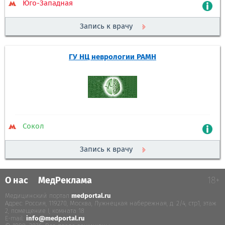
Юго-Западная
Запись к врачу
ГУ НЦ неврологии РАМН
Сокол
Запись к врачу
О нас
МедРеклама
18+
Медицинский портал
medportal.ru
.
Адрес: Россия, 119270, Москва, Лужнецкая набережная, д. 2/4, стр.1, этаж
2, помещение I, комната 18
E-mail:
info@medportal.ru