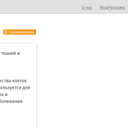
О нас
МедРеклама
Одноклассники
 тканей и
ества клеток
пользуется для
ок и
болевания.