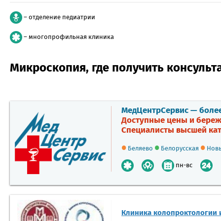
– отделение педиатрии
– многопрофильная клиника
Микроскопия, где получить консуль
МедЦентрСервис — более 
Доступные цены и береж
Специалисты высшей кат
•
•
•
Беляево
Белорусская
Новы
пн-вс
Клиника колопроктологии 