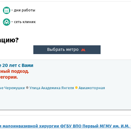
– дни работы
– сеть клиник
тацию?
Выбрать метро
20 лет с Вами
ный подход.
егории.
•
•
е Черемушки
Улица Академика Янгеля
Авиамоторная
и малоинвазивной хирургии ФГБУ ВПО Первый МГМУ им. И.М.