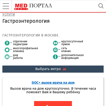
УСЛУГИ
Гастроэнтерология
ГАСТРОЭНТЕРОЛОГИЯ В МОСКВЕ
отделение
круглосуточный
педиатрии
приём
многопрофильная
сеть
клиника
клиник
дни
дополнительная
работы
информация
Выбрать метро
DOC+ вызов врача на дом
Вызов врача на дом круглосуточно. В течение часа
поможет Вам и Вашему ребёнку