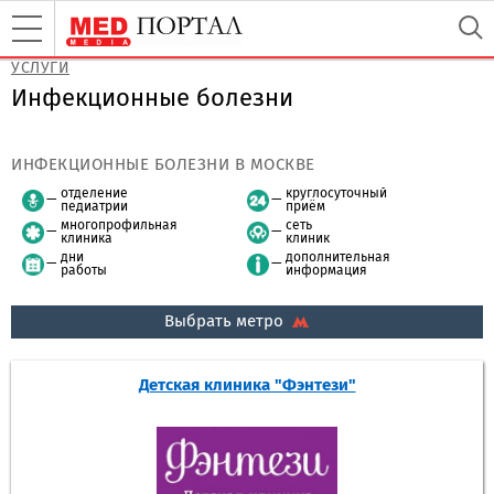
УСЛУГИ
Инфекционные болезни
ИНФЕКЦИОННЫЕ БОЛЕЗНИ В МОСКВЕ
отделение
круглосуточный
педиатрии
приём
многопрофильная
сеть
клиника
клиник
дни
дополнительная
работы
информация
Выбрать метро
Детская клиника "Фэнтези"