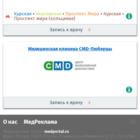
Курская
•
Чкаловская
•
Проспект Мира
•
Курская
•
Проспект мира (кольцевая)
Запись к врачу
Медицинская клиника CMD-Люберцы
Запись к врачу
О нас
МедРеклама
18+
Медицинский портал
medportal.ru
.
Адрес: Россия, 119270, Москва, Лужнецкая набережная, д. 2/4, стр.1, этаж