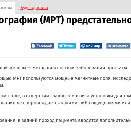
осквы
Будь здорова
ография (МРТ) предстательн
Facebook
Twitter
Мой мир
Вконтакте
ьной железы — метод диагностики заболеваний простаты 
мощью МРТ используются мощные магнитные поля. Исслед
м.
м столе, в отверстии главного магнита установки для то
едование не сопровождается какими-либо ощущениями или
дования, в задний проход пациента вводится дополнительн