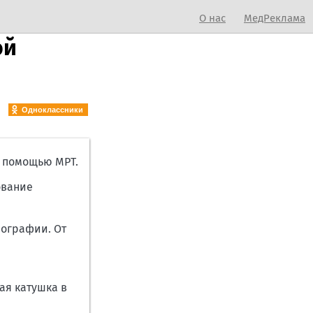
О нас
МедРеклама
ой
Одноклассники
с помощью МРТ.
ование
мографии. От
ая катушка в