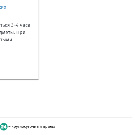
ких
ться 3–4 часа
едметы. При
утыми
– круглосуточный приём