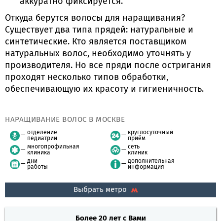
аккуратно фиксируется.
Откуда берутся волосы для наращивания?
Существует два типа прядей: натуральные и
синтетические. Кто является поставщиком
натуральных волос, необходимо уточнять у
производителя. Но все пряди после остригания
проходят несколько типов обработки,
обеспечивающую их красоту и гигиеничность.
НАРАЩИВАНИЕ ВОЛОС В МОСКВЕ
отделение
круглосуточный
педиатрии
приём
многопрофильная
сеть
клиника
клиник
дни
дополнительная
работы
информация
Выбрать метро
Более 20 лет с Вами