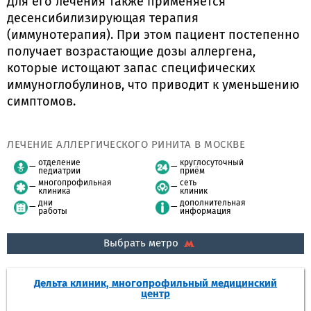
Для его лечения также применяется
десенсибилизирующая терапия
(иммунотерапия). При этом пациент постепенно
получает возрастающие дозы аллергена,
которые истощают запас специфических
иммуноглобулинов, что приводит к уменьшению
симптомов.
ЛЕЧЕНИЕ АЛЛЕРГИЧЕСКОГО РИНИТА В МОСКВЕ
отделение
круглосуточный
педиатрии
приём
многопрофильная
сеть
клиника
клиник
дни
дополнительная
работы
информация
Выбрать метро
Дельта клиник, многопрофильный медицинский
центр