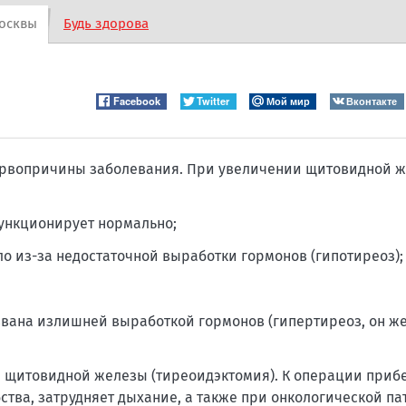
осквы
Будь здорова
Facebook
Twitter
Мой мир
Вконтакте
первопричины заболевания. При увеличении щитовидной 
ункционирует нормально;
о из-за недостаточной выработки гормонов (гипотиреоз);
звана излишней выработкой гормонов (гипертиреоз, он 
е щитовидной железы (тиреоидэктомия). К операции прибе
ства, затрудняет дыхание, а также при онкологической па