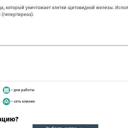
а, который уничтожает клетки щитовидной железы. Испол
(гипертиреоз).
– дни работы
– сеть клиник
тацию?