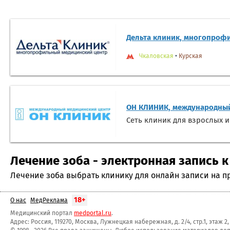
Дельта клиник, многопроф
Чкаловская
•
Курская
ОН КЛИНИК, международный
Сеть клиник для взрослых и
Лечение зоба - электронная запись к
Лечение зоба выбрать клинику для онлайн записи на п
18+
О нас
МедРеклама
Медицинский портал
medportal.ru
.
Адрес: Россия, 119270, Москва, Лужнецкая набережная, д. 2/4, стр.1, этаж 2