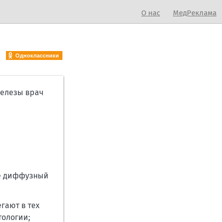
О нас
МедРеклама
Одноклассники
железы врач
же диффузный
гают в тех
тологии;