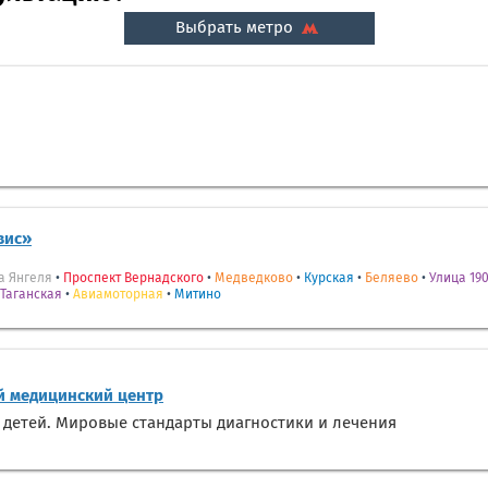
Выбрать метро
вис»
а Янгеля
•
Проспект Вернадского
•
Медведково
•
Курская
•
Беляево
•
Улица 190
Таганская
•
Авиамоторная
•
Митино
 медицинский центр
 детей. Мировые стандарты диагностики и лечения