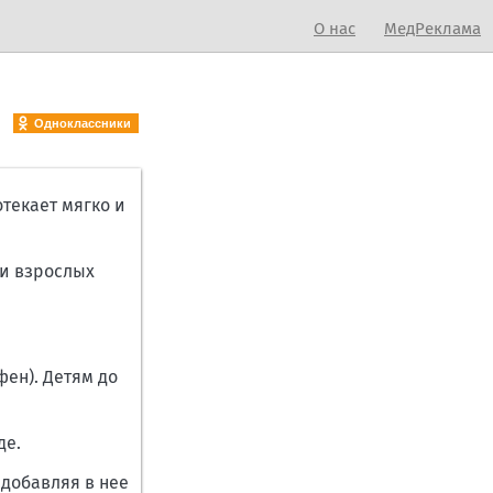
О нас
МедРеклама
Одноклассники
текает мягко и
 и взрослых
ен). Детям до
де.
 добавляя в нее