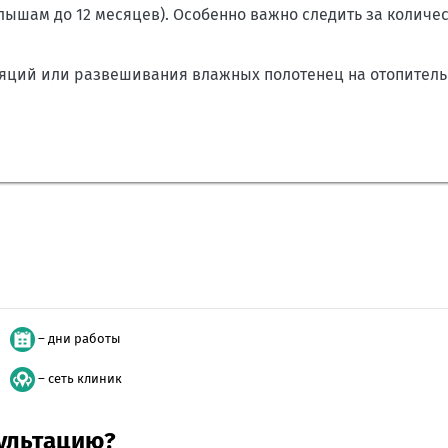
лышам до 12 месяцев). Особенно важно следить за количес
ляций или развешивания влажных полотенец на отопител
– дни работы
– сеть клиник
сультацию?