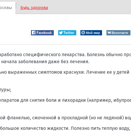
осквы
Будь здорова
Facebook
Twitter
Мой мир
Вконтакте
зработано специфического лекарства. Болезнь обычно про
т начала заболевания даже без лечения.
ьно выраженных симптомов краснухи. Лечение ее у детей
туры;
паратов для снятия боли и лихорадки (например, ибупроф
й фланелью, смоченной в прохладной (но не ледяной) во
ольшое количество жидкости. Полезно пить теплую воду,