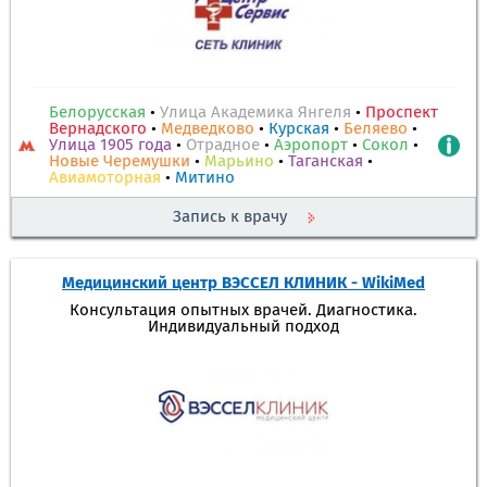
Белорусская
•
Улица Академика Янгеля
•
Проспект
Вернадского
•
Медведково
•
Курская
•
Беляево
•
Улица 1905 года
•
Отрадное
•
Аэропорт
•
Сокол
•
Новые Черемушки
•
Марьино
•
Таганская
•
Авиамоторная
•
Митино
Запись к врачу
Медицинский центр ВЭССЕЛ КЛИНИК - WikiMed
Консультация опытных врачей. Диагностика.
Индивидуальный подход