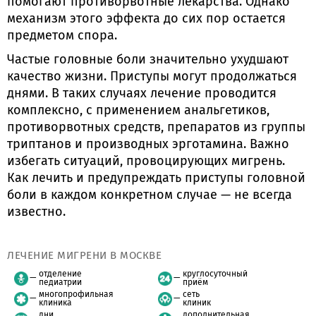
помогают противорвотные лекарства. Однако
механизм этого эффекта до сих пор остается
предметом спора.
Частые головные боли значительно ухудшают
качество жизни. Приступы могут продолжаться
днями. В таких случаях лечение проводится
комплексно, с применением анальгетиков,
противорвотных средств, препаратов из группы
триптанов и производных эрготамина. Важно
избегать ситуаций, провоцирующих мигрень.
Как лечить и предупреждать приступы головной
боли в каждом конкретном случае — не всегда
известно.
ЛЕЧЕНИЕ МИГРЕНИ В МОСКВЕ
отделение
круглосуточный
педиатрии
приём
многопрофильная
сеть
клиника
клиник
дни
дополнительная