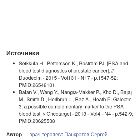
Источники
Seikkula H., Pettersson K., Boström PJ. [PSA and
blood test diagnostics of prostate cancer]. //
Duodecim - 2015 - Vol131 - N17 - p.1547-52;
PMID:26548101
Balan V., Wang Y., Nangia-Makker P., Kho D., Bajaj
M., Smith D., Heilbrun L., Raz A., Heath E. Galectin-
3: a possible complementary marker to the PSA
blood test. // Oncotarget - 2013 - Vol4 - N4 - p.542-9;
PMID:23625538
Автор —
врач-терапевт
Панкратов Сергей