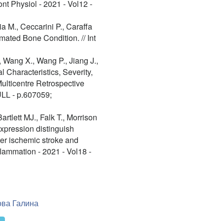
nt Physiol - 2021 - Vol12 -
a M., Ceccarini P., Caraffa
ated Bone Condition. // Int
 Wang X., Wang P., Jiang J.,
 Characteristics, Severity,
Multicentre Retrospective
ULL - p.607059;
rtlett MJ., Falk T., Morrison
pression distinguish
ter ischemic stroke and
lammation - 2021 - Vol18 -
ва Галина