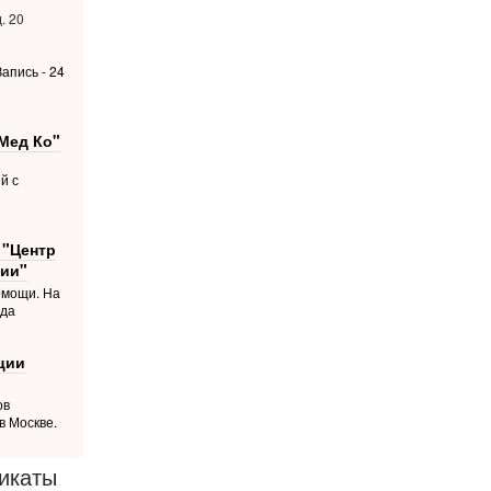
. 20
апись - 24
Мед Ко"
й с
 "Центр
ии"
омощи. На
ода
ции
ов
в Москве.
икаты