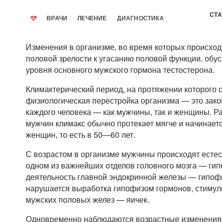
СТА
ВРАЧИ
ЛЕЧЕНИЕ
ДИАГНОСТИКА
Изменения в организме, во время которых происход
половой зрелости к угасанию половой функции, об
уровня основного мужского гормона тестостерона.
Климактерический период, на протяжении которого 
физиологическая перестройка организма — это зак
каждого человека — как мужчины, так и женщины. Ра
мужчин климакс обычно протекает мягче и начинаетс
женщин, то есть в 50—60 лет.
С возрастом в организме мужчины происходят есте
одном из важнейших отделов головного мозга — ги
деятельность главной эндокринной железы — гипофи
нарушается выработка гипофизом гормонов, стиму
мужских половых желез — яичек.
Одновременно наблюдаются возрастные изменения и 