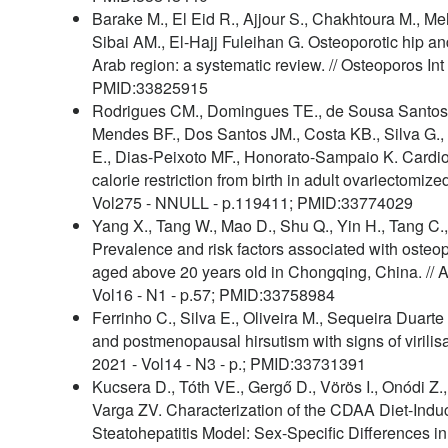
Barake M., El Eid R., Ajjour S., Chakhtoura M., Me
Sibai AM., El-Hajj Fuleihan G. Osteoporotic hip and
Arab region: a systematic review. // Osteoporos Int 
PMID:33825915
Rodrigues CM., Domingues TE., de Sousa Santos C
Mendes BF., Dos Santos JM., Costa KB., Silva G.,
E., Dias-Peixoto MF., Honorato-Sampaio K. Cardiop
calorie restriction from birth in adult ovariectomized 
Vol275 - NNULL - p.119411; PMID:33774029
Yang X., Tang W., Mao D., Shu Q., Yin H., Tang C.,
Prevalence and risk factors associated with osteo
aged above 20 years old in Chongqing, China. // A
Vol16 - N1 - p.57; PMID:33758984
Ferrinho C., Silva E., Oliveira M., Sequeira Duarte
and postmenopausal hirsutism with signs of virilis
2021 - Vol14 - N3 - p.; PMID:33731391
Kucsera D., Tóth VE., Gergő D., Vörös I., Onódi Z.
Varga ZV. Characterization of the CDAA Diet-Indu
Steatohepatitis Model: Sex-Specific Differences in