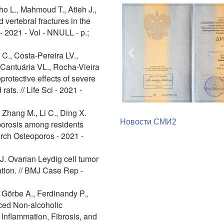
ho L., Mahmoud T., Atieh J.,
 vertebral fractures in the
- 2021 - Vol - NNULL - p.;
., Costa-Pereira LV.,
Предыдущий
 Cantuária VL., Rocha-Vieira
rotective effects of severe
rats. // Life Sci - 2021 -
 Zhang M., Li C., Ding X.
Новости СМИ2
porosis among residents
rch Osteoporos - 2021 -
 J. Ovarian Leydig cell tumor
ation. // BMJ Case Rep -
, Görbe A., Ferdinandy P.,
ced Non-alcoholic
 Inflammation, Fibrosis, and