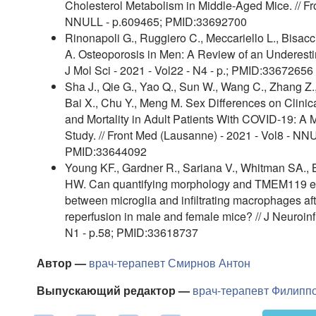
Cholesterol Metabolism in Middle-Aged Mice. // Fro
NNULL - p.609465; PMID:33692700
Rinonapoli G., Ruggiero C., Meccariello L., Bisacci
A. Osteoporosis in Men: A Review of an Underestim
J Mol Sci - 2021 - Vol22 - N4 - p.; PMID:33672656
Sha J., Qie G., Yao Q., Sun W., Wang C., Zhang Z.,
Bai X., Chu Y., Meng M. Sex Differences on Clinical
and Mortality in Adult Patients With COVID-19: A 
Study. // Front Med (Lausanne) - 2021 - Vol8 - NN
PMID:33644092
Young KF., Gardner R., Sariana V., Whitman SA., Ba
HW. Can quantifying morphology and TMEM119 ex
between microglia and infiltrating macrophages af
reperfusion in male and female mice? // J Neuroinf
N1 - p.58; PMID:33618737
Автор —
врач-терапевт
Смирнов Антон
Выпускающий редактор —
врач-терапевт
Филиппо