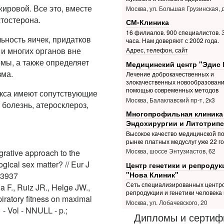
ировой. Все это, вместе
Москва, ул. Большая Грузинская, д
стостерона.
СМ-Клиника
16 филиалов. 900 специалистов. З
ьность яичек, придатков
часа. Нам доверяют с 2002 года.
 и многих органов вне
Адрес, телефон, сайт
мы, а также определяет
Медицинский центр "Эдис 
зма.
Лечение доброкачественных и
злокачественных новообразовани
помощью современных методов
акса имеют сопутствующие
Москва, Балаклавский пр-т, 2к3
болезнь, атеросклероз,
Многопрофильная клиника
Эндохирургии и Литотрипс
Высокое качество медицинской п
рынке платных медуслуг уже 22 г
Москва, шоссе Энтузиастов, 62
grative approach to the
gical sex matter? // Eur J
Центр генетики и репродук
"Нова Клиник"
03937
Сеть специализированных центр
 F., Ruiz JR., Helge JW.,
репродукции и генетики человека 
iratory fitness on maximal
Москва, ул. Лобачевского, 20
1 - Vol - NNULL - p.;
Дипломы и сертиф