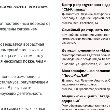
Центр репродуктивного зд
ТЬЯ ОБНОВЛЕНА: 19 МАЯ 2026
"СМ-Клиника"
Диагностика. Лечение всех форм 
бесплодия. Ведение беременнос
ит постепенный переход от
Москва, пер. Расковой, 14
условлены снижением
Семейный доктор, сеть по
Крупнейшая компания московског
коммерческих медицинских услуг 
взрослых.
совершается возрастная
ономерный этап в жизни
Детская поликлиника «Мар
зница лишь в том, что у
Многопрофильная детская поликл
Наблюдение с рождения до 18 ле
я несколько позже, чем у
г. Москва, ул. Уральская д. 23, корп
Многопрофильная поликли
"ПрофМедЛаб"
ственные изменения в
Диагностика. Лечение. Анализы.
поталамусе, регулирующем
медкнижек и медсправок
за. В результате
Москва, 1-й Красногвардейский пр.
лирующих деятельность
Медицинский центр "Акад
здоровья"
Многофункциональная клиника в 
в самих яичках: их ткань
мужского и женского здоровья