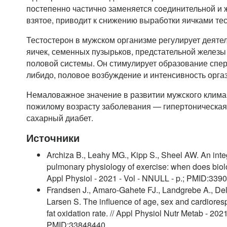
постепенно частично заменяется соединительной и ж
взятое, приводит к снижению выработки яичками те
Тестостерон в мужском организме регулирует деятел
яичек, семенных пузырьков, предстательной железы
половой системы. Он стимулирует образование спер
либидо, половое возбуждение и интенсивность орга
Немаловажное значение в развитии мужского клим
пожилому возрасту заболевания — гипертоническая 
сахарный диабет.
Источники
Archiza B., Leahy MG., Kipp S., Sheel AW. An inte
pulmonary physiology of exercise: when does biolo
Appl Physiol - 2021 - Vol - NNULL - p.; PMID:339
Frandsen J., Amaro-Gahete FJ., Landgrebe A., Dela
Larsen S. The influence of age, sex and cardioresp
fat oxidation rate. // Appl Physiol Nutr Metab - 202
PMID:33848440