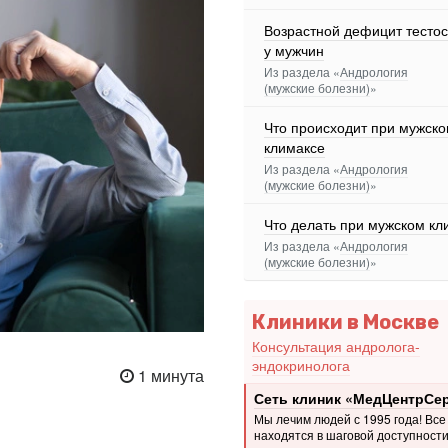
Возрастной дефицит тесто
у мужчин
Из раздела «
Андрология
(мужские болезни)
»
Что происходит при мужск
климаксе
Из раздела «
Андрология
(мужские болезни)
»
Что делать при мужском кл
Из раздела «
Андрология
(мужские болезни)
»
Клиники в Москве
Консультация андролога-
эндокринолога
1 минута
Сеть клиник «МедЦентрСе
Мы лечим людей с 1995 года! Все
находятся в шаговой доступности