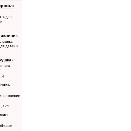
оровья
и видов
ти
ликлиник
о рынка
для детей и
кушка»
иника.
т
. 4
ника
 Оформление
, 12с3
емия
области