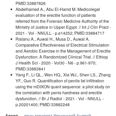
PMID:33887826
Abdelhamed A., Abu El-Hamd M. Medicolegal
evaluation of the erectile function of patients
referred from the Forensic Medicine Authority of the
Ministry of Justice in Upper Egypt. // Int J Clin Pract -
2021 - Vol - NNULL - p.e14252; PMID:33884717
Rislanu A., Auwal H., Musa D., Auwal A.
Comparative Effectiveness of Electrical Stimulation
and Aerobic Exercise in the Management of Erectile
Dysfunction: A Randomized Clinical Trial. // Ethiop
J Health Sci - 2020 - Vol30 - N6 - p.961-970;
PMID:33883841
Yang F., Li QL., Wen HQ., Xie WJ., Shen LS., Zhang
YF., Guo R. Quantification of penile fat infiltration
using the mDIXON quant sequence: a pilot study on
the correlation with penis hardness and erectile
dysfunction. // Br J Radiol - 2021 - Vol - NNULL -
p.20201400; PMID:33882248
Автор —
врач-терапевт
Украинский Андрей