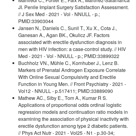
Manfredi C., Fortier É., Faix A., Martínez-Salamanca
JI. Penile Implant Surgery Satisfaction Assessment.
// J Sex Med - 2021 - Vol - NNULL - p.;
PMID:33903044
Jansen N., Daniels C., Sunil T., Xu X., Cota J.,
Ganesan A., Agan BK., Okulicz JF. Factors
associated with erectile dysfunction diagnosis in
men with HIV infection: a case-control study. // HIV
Med - 2021 - Vol - NNULL - p.; PMID:33899322
Buchholz VN., Mühle C., Kornhuber J., Lenz B.
Markers of Prenatal Androgen Exposure Correlate
With Online Sexual Compulsivity and Erectile
Function in Young Men. // Front Psychiatry - 2021 -
Vol12 - NNULL - p.517411; PMID:33889090
Mathew AC., Siby E., Tom A., Kumar R S.
Applications of proportional odds ordinal logistic
regression models and continuation ratio models in
examining the association of physical inactivity with
erectile dysfunction among type 2 diabetic patients.
// Phys Act Nutr - 2021 - Vol25 - N1 - p.30-34;