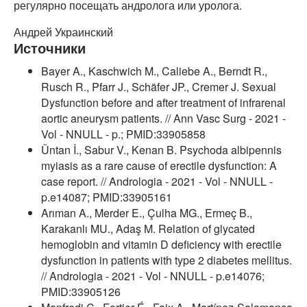
регулярно посещать андролога или уролога.
Андрей Украинский
Источники
Bayer A., Kaschwich M., Caliebe A., Berndt R.,
Rusch R., Pfarr J., Schäfer JP., Cremer J. Sexual
Dysfunction before and after treatment of infrarenal
aortic aneurysm patients. // Ann Vasc Surg - 2021 -
Vol - NNULL - p.; PMID:33905858
Üntan İ., Sabur V., Kenan B. Psychoda albipennis
myiasis as a rare cause of erectile dysfunction: A
case report. // Andrologia - 2021 - Vol - NNULL -
p.e14087; PMID:33905161
Arıman A., Merder E., Çulha MG., Ermeç B.,
Karakanlı MU., Adaş M. Relation of glycated
hemoglobin and vitamin D deficiency with erectile
dysfunction in patients with type 2 diabetes mellitus.
// Andrologia - 2021 - Vol - NNULL - p.e14076;
PMID:33905126