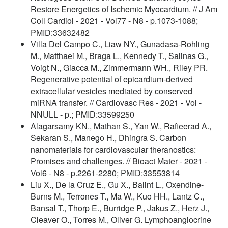
Restore Energetics of Ischemic Myocardium. // J Am
Coll Cardiol - 2021 - Vol77 - N8 - p.1073-1088;
PMID:33632482
Villa Del Campo C., Liaw NY., Gunadasa-Rohling
M., Matthaei M., Braga L., Kennedy T., Salinas G.,
Voigt N., Giacca M., Zimmermann WH., Riley PR.
Regenerative potential of epicardium-derived
extracellular vesicles mediated by conserved
miRNA transfer. // Cardiovasc Res - 2021 - Vol -
NNULL - p.; PMID:33599250
Alagarsamy KN., Mathan S., Yan W., Rafieerad A.,
Sekaran S., Manego H., Dhingra S. Carbon
nanomaterials for cardiovascular theranostics:
Promises and challenges. // Bioact Mater - 2021 -
Vol6 - N8 - p.2261-2280; PMID:33553814
Liu X., De la Cruz E., Gu X., Balint L., Oxendine-
Burns M., Terrones T., Ma W., Kuo HH., Lantz C.,
Bansal T., Thorp E., Burridge P., Jakus Z., Herz J.,
Cleaver O., Torres M., Oliver G. Lymphoangiocrine