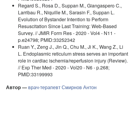
Regard S., Rosa D., Suppan M., Giangaspero C.,
Larribau R., Niquille M., Sarasin F., Suppan L.
Evolution of Bystander Intention to Perform
Resuscitation Since Last Training: Web-Based
Survey. // JMIR Form Res - 2020 - Vol4 - N11 -
p.e24798; PMID:33252342
Ruan Y., Zeng J., Jin Q., Chu M., Ji K., Wang Z., Li
L. Endoplasmic reticulum stress serves an important
role in cardiac ischemia/reperfusion injury (Review).
// Exp Ther Med - 2020 - Vol20 - N6 - p.268;
PMID:33199993
Автор —
врач-терапевт
Смирнов Антон