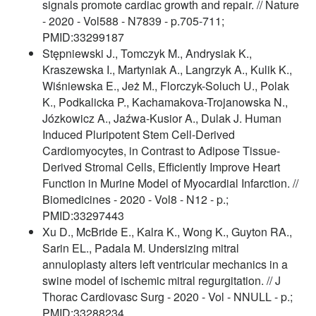
signals promote cardiac growth and repair. // Nature
- 2020 - Vol588 - N7839 - p.705-711;
PMID:33299187
Stępniewski J., Tomczyk M., Andrysiak K.,
Kraszewska I., Martyniak A., Langrzyk A., Kulik K.,
Wiśniewska E., Jeż M., Florczyk-Soluch U., Polak
K., Podkalicka P., Kachamakova-Trojanowska N.,
Józkowicz A., Jaźwa-Kusior A., Dulak J. Human
Induced Pluripotent Stem Cell-Derived
Cardiomyocytes, in Contrast to Adipose Tissue-
Derived Stromal Cells, Efficiently Improve Heart
Function in Murine Model of Myocardial Infarction. //
Biomedicines - 2020 - Vol8 - N12 - p.;
PMID:33297443
Xu D., McBride E., Kalra K., Wong K., Guyton RA.,
Sarin EL., Padala M. Undersizing mitral
annuloplasty alters left ventricular mechanics in a
swine model of ischemic mitral regurgitation. // J
Thorac Cardiovasc Surg - 2020 - Vol - NNULL - p.;
PMID:33288234