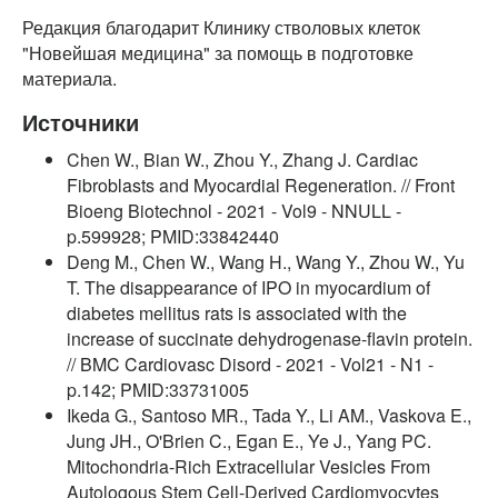
Редакция благодарит Клинику стволовых клеток
"Новейшая медицина" за помощь в подготовке
материала.
Источники
Chen W., Bian W., Zhou Y., Zhang J. Cardiac
Fibroblasts and Myocardial Regeneration. // Front
Bioeng Biotechnol - 2021 - Vol9 - NNULL -
p.599928; PMID:33842440
Deng M., Chen W., Wang H., Wang Y., Zhou W., Yu
T. The disappearance of IPO in myocardium of
diabetes mellitus rats is associated with the
increase of succinate dehydrogenase-flavin protein.
// BMC Cardiovasc Disord - 2021 - Vol21 - N1 -
p.142; PMID:33731005
Ikeda G., Santoso MR., Tada Y., Li AM., Vaskova E.,
Jung JH., O'Brien C., Egan E., Ye J., Yang PC.
Mitochondria-Rich Extracellular Vesicles From
Autologous Stem Cell-Derived Cardiomyocytes