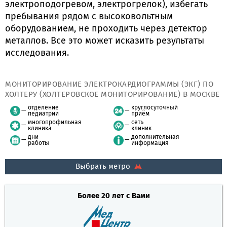
электроподогревом, электрогрелок), избегать
пребывания рядом с высоковольтным
оборудованием, не проходить через детектор
металлов. Все это может исказить результаты
исследования.
МОНИТОРИРОВАНИЕ ЭЛЕКТРОКАРДИОГРАММЫ (ЭКГ) ПО
ХОЛТЕРУ (ХОЛТЕРОВСКОЕ МОНИТОРИРОВАНИЕ) В МОСКВЕ
отделение
круглосуточный
педиатрии
приём
многопрофильная
сеть
клиника
клиник
дни
дополнительная
работы
информация
Выбрать метро
Более 20 лет с Вами