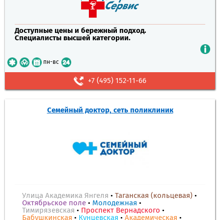
Доступные цены и бережный подход.
Специалисты высшей категории.
пн-вс
+7 (495) 152-11-66
Семейный доктор, сеть поликлиник
Улица Академика Янгеля
•
Таганская (кольцевая)
•
Октябрьское поле
•
Молодежная
•
Тимирязевская
•
Проспект Вернадского
•
Бабушкинская
•
Кунцевская
•
Академическая
•