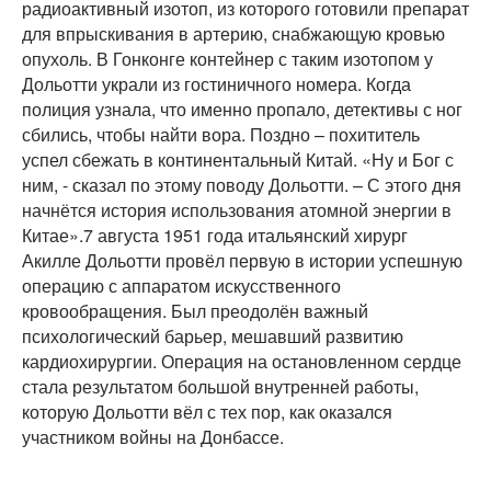
радиоактивный изотоп, из которого готовили препарат
для впрыскивания в артерию, снабжающую кровью
опухоль. В Гонконге контейнер с таким изотопом у
Дольотти украли из гостиничного номера. Когда
полиция узнала, что именно пропало, детективы с ног
сбились, чтобы найти вора. Поздно – похититель
успел сбежать в континентальный Китай. «Ну и Бог с
ним, - сказал по этому поводу Дольотти. – С этого дня
начнётся история использования атомной энергии в
Китае».7 августа 1951 года итальянский хирург
Акилле Дольотти провёл первую в истории успешную
операцию с аппаратом искусственного
кровообращения. Был преодолён важный
психологический барьер, мешавший развитию
кардиохирургии. Операция на остановленном сердце
стала результатом большой внутренней работы,
которую Дольотти вёл с тех пор, как оказался
участником войны на Донбассе.