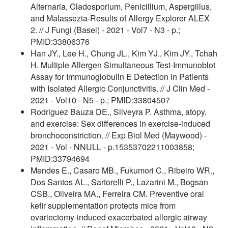
Alternaria, Cladosporium, Penicillium, Aspergillus,
and Malassezia-Results of Allergy Explorer ALEX
2. // J Fungi (Basel) - 2021 - Vol7 - N3 - p.;
PMID:33806376
Han JY., Lee H., Chung JL., Kim YJ., Kim JY., Tchah
H. Multiple Allergen Simultaneous Test-Immunoblot
Assay for Immunoglobulin E Detection in Patients
with Isolated Allergic Conjunctivitis. // J Clin Med -
2021 - Vol10 - N5 - p.; PMID:33804507
Rodriguez Bauza DE., Silveyra P. Asthma, atopy,
and exercise: Sex differences in exercise-induced
bronchoconstriction. // Exp Biol Med (Maywood) -
2021 - Vol - NNULL - p.15353702211003858;
PMID:33794694
Mendes E., Casaro MB., Fukumori C., Ribeiro WR.,
Dos Santos AL., Sartorelli P., Lazarini M., Bogsan
CSB., Oliveira MA., Ferreira CM. Preventive oral
kefir supplementation protects mice from
ovariectomy-induced exacerbated allergic airway