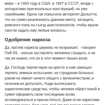
мире – в 1953 году в США, в 1957 в СССР, везде с
аппаратами оригинальных конструкций, но уже
серийными. Удача так повысила авторитет Дольотти,
что он сумел реализовать давнюю мечту: затащить
римского папу на съезд анестезиологов, чтобы врачи
смогли задать ему любые вопросы.
Одобрение наркоза
Да, против наркоза церковь не возражает, - говорил
Пий XII, - нельзя заставлять человека страдать, и не
так уж важно, что он в этот момент лишен воли.
Да, Господь терпел муки на кресте и нам завещал
терпеть земные испытания, но страдания больных
раком не имеют ничего общего с мученичеством, и
незачем их допускать. Надо выписывать
наркотические средства, чтобы человек обрёл покой и
сумел оформить свою последнюю волю,
исповедоваться и причаститься. Даже если наркотики
сократят жизнь больного, всё это так важно сделать,