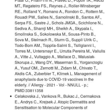
Pfaar O., Pham-Thi N., Plavec D., Popov TA., Recto
MT., Regateiro FS., Reynes J., Roller-Winsberger
RE., Rolland Y., Romano A., Rondon C., Rottem M.,
Rouadi PW., Salles N., Samolinski B., Santos AF.,
Serpa FS., Sastre J., Schols JMGA., Scichilone N.,
Sediva A., Shamji MH., Sheikh A., Skypala I.,
Smolinska S., Sokolowska M., Sousa-Pinto B.,
Sova M., Stelmach R., Sturm G., Suppli Ulrik C.,
Todo-Bom AM., Toppila-Salmi S., Tsiligianni I.,
Torres M., Untersmayr E., Urrutia Pereira M., Valiulis
A., Vitte J., Vultaggio A., Wallace D., Walusiak-
Skorupa J., Wang DY., Waserman S., Yorgancioglu
A., Yusuf OM., Zernotti M., Zidarn M., Chivato T.,
Akdis CA., Zuberbier T., Klimek L. Management of
anaphylaxis due to COVID-19 vaccines in the
elderly. // Allergy - 2021 - Vol - NNULL - p.;
PMID:33811358
Celakovska J., Vankova R., Bukac J., Cermakova
E., Andrys C., Krejsek J. Atopic Dermatitis and
Sensitisation to Molecular Components of