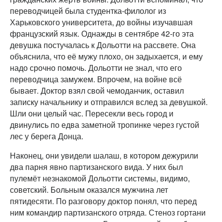
переводчицей была студентка-филолог из
Харьковского университета, до войны изучавшая
французский язык. Однажды в сентябре 42-го эта
девушка постучалась к Дольотти на рассвете. Она
объяснила, что её мужу плохо, он задыхается, и ему
надо срочно помочь. Дольотти не знал, что его
переводчица замужем. Впрочем, на войне всё
бывает. Доктор взял свой чемоданчик, оставил
записку начальнику и отправился вслед за девушкой.
Шли они целый час. Пересекли весь город и
двинулись по едва заметной тропинке через густой
лес у берега Донца.
Наконец, они увидели шалаш, в котором дежурили
два парня явно партизанского вида. У них был
пулемёт незнакомой Дольотти системы, видимо,
советский. Больным оказался мужчина лет
пятидесяти. По разговору доктор понял, что перед
ним командир партизанского отряда. Стеноз гортани