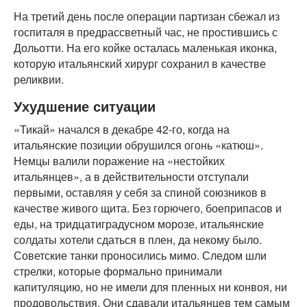
На третий день после операции партизан сбежал из
госпиталя в предрассветный час, не простившись с
Дольотти. На его койке осталась маленькая иконка,
которую итальянский хирург сохранил в качестве
реликвии.
Ухудшение ситуации
«Тикай» начался в декабре 42-го, когда на
итальянские позиции обрушился огонь «катюш».
Немцы валили поражение на «нестойких
итальянцев», а в действительности отступали
первыми, оставляя у себя за спиной союзников в
качестве живого щита. Без горючего, боеприпасов и
еды, на тридцатиградусном морозе, итальянские
солдаты хотели сдаться в плен, да некому было.
Советские танки проносились мимо. Следом шли
стрелки, которые формально принимали
капитуляцию, но не имели для пленных ни конвоя, ни
продовольствия. Они сдавали итальянцев тем самым