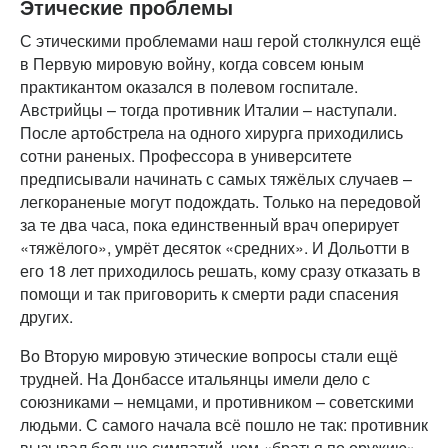
Этические проблемы
С этическими проблемами наш герой столкнулся ещё
в Первую мировую войну, когда совсем юным
практикантом оказался в полевом госпитале.
Австрийцы – тогда противник Италии – наступали.
После артобстрела на одного хирурга приходились
сотни раненых. Профессора в университете
предписывали начинать с самых тяжёлых случаев –
легкораненые могут подождать. Только на передовой
за те два часа, пока единственный врач оперирует
«тяжёлого», умрёт десяток «средних». И Дольотти в
его 18 лет приходилось решать, кому сразу отказать в
помощи и так приговорить к смерти ради спасения
других.
Во Вторую мировую этические вопросы стали ещё
трудней. На Донбассе итальянцы имели дело с
союзниками – немцами, и противником – советскими
людьми. С самого начала всё пошло не так: противник
вызывал больше симпатий, чем «братья по оружию».