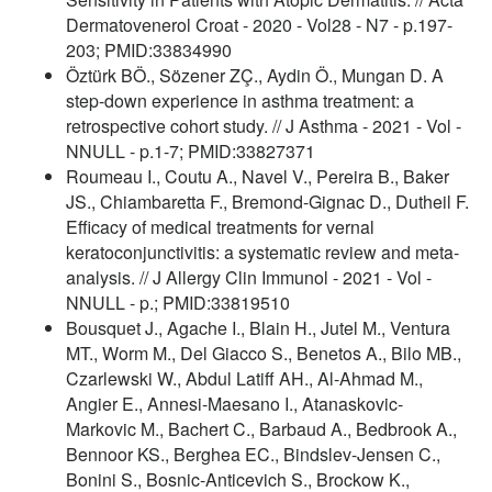
Dermatovenerol Croat - 2020 - Vol28 - N7 - p.197-
203; PMID:33834990
Öztürk BÖ., Sözener ZÇ., Aydin Ö., Mungan D. A
step-down experience in asthma treatment: a
retrospective cohort study. // J Asthma - 2021 - Vol -
NNULL - p.1-7; PMID:33827371
Roumeau I., Coutu A., Navel V., Pereira B., Baker
JS., Chiambaretta F., Bremond-Gignac D., Dutheil F.
Efficacy of medical treatments for vernal
keratoconjunctivitis: a systematic review and meta-
analysis. // J Allergy Clin Immunol - 2021 - Vol -
NNULL - p.; PMID:33819510
Bousquet J., Agache I., Blain H., Jutel M., Ventura
MT., Worm M., Del Giacco S., Benetos A., Bilo MB.,
Czarlewski W., Abdul Latiff AH., Al-Ahmad M.,
Angier E., Annesi-Maesano I., Atanaskovic-
Markovic M., Bachert C., Barbaud A., Bedbrook A.,
Bennoor KS., Berghea EC., Bindslev-Jensen C.,
Bonini S., Bosnic-Anticevich S., Brockow K.,