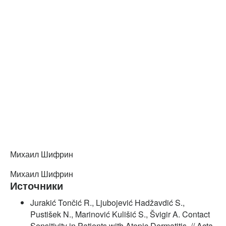
Михаил Шифрин
Михаил Шифрин
Источники
Jurakić Tončić R., Ljubojević Hadžavdić S.,
Pustišek N., Marinović Kulišić S., Švigir A. Contact
Sensitivity in Patients with Atopic Dermatitis. // Acta