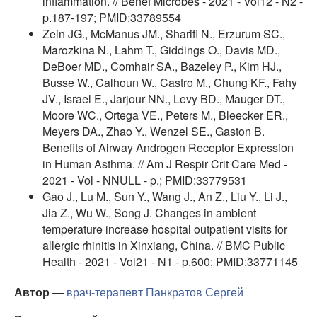
inflammation. // Benef Microbes - 2021 - Vol12 - N2 -
p.187-197; PMID:33789554
Zein JG., McManus JM., Sharifi N., Erzurum SC.,
Marozkina N., Lahm T., Giddings O., Davis MD.,
DeBoer MD., Comhair SA., Bazeley P., Kim HJ.,
Busse W., Calhoun W., Castro M., Chung KF., Fahy
JV., Israel E., Jarjour NN., Levy BD., Mauger DT.,
Moore WC., Ortega VE., Peters M., Bleecker ER.,
Meyers DA., Zhao Y., Wenzel SE., Gaston B.
Benefits of Airway Androgen Receptor Expression
in Human Asthma. // Am J Respir Crit Care Med -
2021 - Vol - NNULL - p.; PMID:33779531
Gao J., Lu M., Sun Y., Wang J., An Z., Liu Y., Li J.,
Jia Z., Wu W., Song J. Changes in ambient
temperature increase hospital outpatient visits for
allergic rhinitis in Xinxiang, China. // BMC Public
Health - 2021 - Vol21 - N1 - p.600; PMID:33771145
Автор —
врач-терапевт
Панкратов Сергей