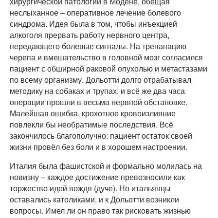
хирургической патологии в Модене, обещая
неслыханное – оперативное лечение болевого
синдрома. Идея была в том, чтобы инъекцией
алкоголя прервать работу нервного центра,
передающего болевые сигналы. На трепанацию
черепа и вмешательство в головной мозг согласился
пациент с обширной раковой опухолью и метастазами
по всему организму. Дольотти долго отрабатывал
методику на собаках и трупах, и всё же два часа
операции прошли в весьма нервной обстановке.
Малейшая ошибка, крохотное кровоизлияние
повлекли бы необратимые последствия. Всё
закончилось благополучно: пациент остаток своей
жизни провёл без боли и в хорошем настроении.
Италия была фашистской и формально молилась на
новизну – каждое достижение превозносили как
торжество идей вождя (дуче). Но итальянцы
оставались католиками, и к Дольотти возникли
вопросы. Имел ли он право так рисковать жизнью