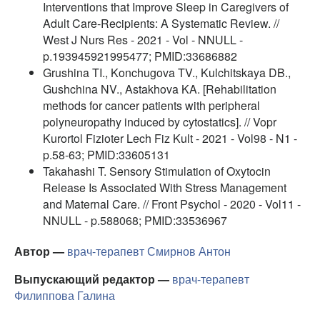
Interventions that Improve Sleep in Caregivers of
Adult Care-Recipients: A Systematic Review. //
West J Nurs Res - 2021 - Vol - NNULL -
p.193945921995477; PMID:33686882
Grushina TI., Konchugova TV., Kulchitskaya DB.,
Gushchina NV., Astakhova KA. [Rehabilitation
methods for cancer patients with peripheral
polyneuropathy induced by cytostatics]. // Vopr
Kurortol Fizioter Lech Fiz Kult - 2021 - Vol98 - N1 -
p.58-63; PMID:33605131
Takahashi T. Sensory Stimulation of Oxytocin
Release Is Associated With Stress Management
and Maternal Care. // Front Psychol - 2020 - Vol11 -
NNULL - p.588068; PMID:33536967
Автор —
врач-терапевт
Смирнов Антон
Выпускающий редактор —
врач-терапевт
Филиппова Галина