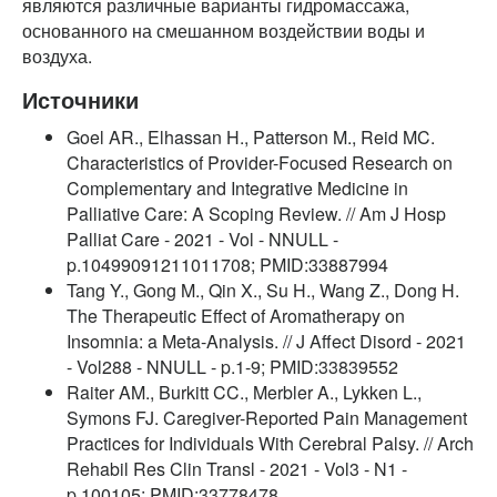
являются различные варианты гидромассажа,
основанного на смешанном воздействии воды и
воздуха.
Источники
Goel AR., Elhassan H., Patterson M., Reid MC.
Characteristics of Provider-Focused Research on
Complementary and Integrative Medicine in
Palliative Care: A Scoping Review. // Am J Hosp
Palliat Care - 2021 - Vol - NNULL -
p.10499091211011708; PMID:33887994
Tang Y., Gong M., Qin X., Su H., Wang Z., Dong H.
The Therapeutic Effect of Aromatherapy on
Insomnia: a Meta-Analysis. // J Affect Disord - 2021
- Vol288 - NNULL - p.1-9; PMID:33839552
Raiter AM., Burkitt CC., Merbler A., Lykken L.,
Symons FJ. Caregiver-Reported Pain Management
Practices for Individuals With Cerebral Palsy. // Arch
Rehabil Res Clin Transl - 2021 - Vol3 - N1 -
p.100105; PMID:33778478