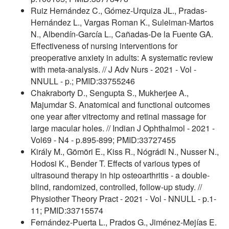
Ruiz Hernández C., Gómez-Urquiza JL., Pradas-
Hernández L., Vargas Roman K., Suleiman-Martos
N., Albendín-García L., Cañadas-De la Fuente GA.
Effectiveness of nursing interventions for
preoperative anxiety in adults: A systematic review
with meta-analysis. // J Adv Nurs - 2021 - Vol -
NNULL - p.; PMID:33755246
Chakraborty D., Sengupta S., Mukherjee A.,
Majumdar S. Anatomical and functional outcomes
one year after vitrectomy and retinal massage for
large macular holes. // Indian J Ophthalmol - 2021 -
Vol69 - N4 - p.895-899; PMID:33727455
Király M., Gömöri E., Kiss R., Nógrádi N., Nusser N.,
Hodosi K., Bender T. Effects of various types of
ultrasound therapy in hip osteoarthritis - a double-
blind, randomized, controlled, follow-up study. //
Physiother Theory Pract - 2021 - Vol - NNULL - p.1-
11; PMID:33715574
Fernández-Puerta L., Prados G., Jiménez-Mejías E.