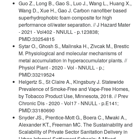
Guo Z., Long B., Gao S., Luo J., Wang L., Huang X.,
Wang D., Xue H., Gao J. Carbon nanofiber based
superhydrophobic foam composite for high
performance oil/water separation. // J Hazard Mater
- 2021 - Vol402 - NNULL - p.123838;
PMID:33254815
Sytar O., Ghosh S., Malinska H., Zivcak M., Brestic
M. Physiological and molecular mechanisms of
metal accumulation in hyperaccumulator plants. //
Physiol Plant - 2020 - Vol - NNULL - p.;
PMID:33219524
Helgertz S., St Claire A., Kingsbury J. Statewide
Prevalence of Smoke-Free and Vape-Free Homes,
by Tobacco Product Use, Minnesota, 2018. // Prev
Chronic Dis - 2020 - Vol17 - NNULL - p.E141;
PMID:33180690
Snyder JS., Prentice-Mott G., Boera C., Mwaki A.,
Alexander KT., Freeman MC. The Sustainability and
Scalability of Private Sector Sanitation Delivery in
Urban Informal Settlement Schools: A Mixed