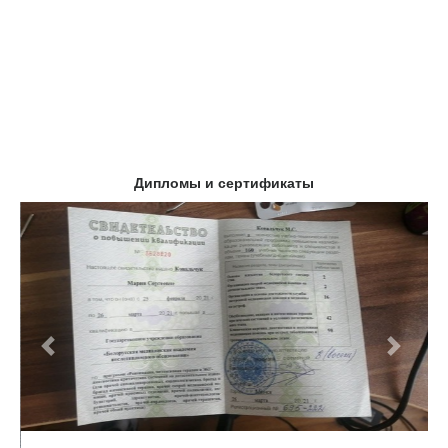
Дипломы и сертификаты
Предыдущий
Следу