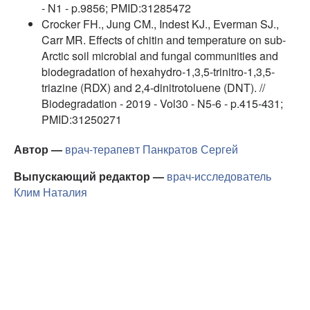
- N1 - p.9856; PMID:31285472
Crocker FH., Jung CM., Indest KJ., Everman SJ.,
Carr MR. Effects of chitin and temperature on sub-
Arctic soil microbial and fungal communities and
biodegradation of hexahydro-1,3,5-trinitro-1,3,5-
triazine (RDX) and 2,4-dinitrotoluene (DNT). //
Biodegradation - 2019 - Vol30 - N5-6 - p.415-431;
PMID:31250271
Автор —
врач-терапевт
Панкратов Сергей
Выпускающий редактор —
врач-исследователь
Клим Наталия