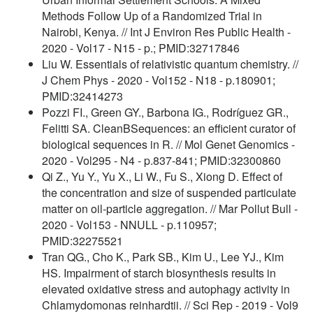
Methods Follow Up of a Randomized Trial in
Nairobi, Kenya. // Int J Environ Res Public Health -
2020 - Vol17 - N15 - p.; PMID:32717846
Liu W. Essentials of relativistic quantum chemistry. //
J Chem Phys - 2020 - Vol152 - N18 - p.180901;
PMID:32414273
Pozzi FI., Green GY., Barbona IG., Rodríguez GR.,
Felitti SA. CleanBSequences: an efficient curator of
biological sequences in R. // Mol Genet Genomics -
2020 - Vol295 - N4 - p.837-841; PMID:32300860
Qi Z., Yu Y., Yu X., Li W., Fu S., Xiong D. Effect of
the concentration and size of suspended particulate
matter on oil-particle aggregation. // Mar Pollut Bull -
2020 - Vol153 - NNULL - p.110957;
PMID:32275521
Tran QG., Cho K., Park SB., Kim U., Lee YJ., Kim
HS. Impairment of starch biosynthesis results in
elevated oxidative stress and autophagy activity in
Chlamydomonas reinhardtii. // Sci Rep - 2019 - Vol9