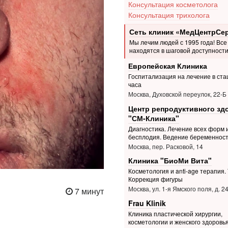
Консультация косметолога
Консультация трихолога
Сеть клиник «МедЦентрСе
Мы лечим людей с 1995 года! Все
находятся в шаговой доступности
Европейская Клиника
Госпитализация на лечение в ста
часа
Москва, Духовской переулок, 22-Б
Центр репродуктивного зд
"СМ-Клиника"
Диагностика. Лечение всех форм 
бесплодия. Ведение беременнос
Москва, пер. Расковой, 14
Клиника "БиоМи Вита"
Косметология и anti-age терапия.
Коррекция фигуры
Москва, ул. 1-я Ямского поля, д. 2
7 минут
Frau Klinik
Клиника пластической хирургии,
косметологии и женского здоровь