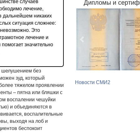
шинстве случаев
Дипломы и сертиф
еобходимо лечение,
в дальнейшем никаких
ослых ситуация сложнее:
 невозможно. Это
Предыдущий
 грамотное лечение и
 помогает значительно
.
я шелушением без
Новости СМИ2
можен зуд, который
 более тяжелом проявлении
енты – пятна или бляшки с
ом воспалении чешуйки
тью) и объединяются в
звивается, воспалительные
вы, выходя на лоб и
циентов беспокоит