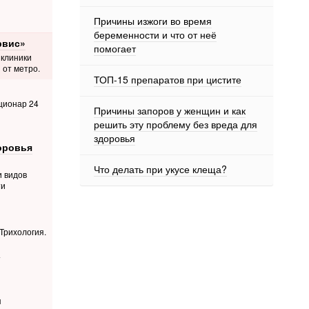
Причины изжоги во время
беременности и что от неё
рвис»
помогает
 клиники
 от метро.
ТОП-15 препаратов при цистите
ционар 24
Причины запоров у женщин и как
решить эту проблему без вреда для
здоровья
оровья
Что делать при укусе клеща?
и видов
ти
 Трихология.
4
я