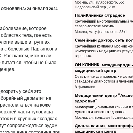
Москва, ул. Гиляровского, 55;
Подсосенский пер., 20А
 ОБНОВЛЕНА: 24 ЯНВАРЯ 2024
ПолиКлиника Отрадное
Крупнейший многопрофильный м
северо-востоке Москвы
заболевание, которое
Москва, Алтуфьевское ш., 28к1
бластях тела, где есть
Семейный доктор, сеть по
ологии выше в группах
Крупнейшая компания московског
в с болезнью Паркинсона,
коммерческих медицинских услуг 
. Расскажем, можно ли
взрослых.
о питаться, чтобы не было
ОН КЛИНИК, международн
денцев.
медицинский центр
Сеть клиник для взрослых и дете
стандарты диагностики и лечения
8 филиалов
дозрить у себя это
Медицинский центр "Акад
еборейный дерматит не
здоровья"
 располагаться на коже
Многофункциональная клиника в 
 верхней части туловища
мужского и женского здоровья
Москва, ул. Большая Грузинская, д
аток и в крупных складках
гут сопровождаться зудом
Дельта клиник, многопро
медицинский центр
т ухудшение состояния при