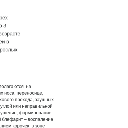
рех
о 3
возрасте
еи в
зрослых
полагаются на
ях носа, переносице,
ухового прохода, заушных
руглой или неправильной
елушение, формирование
й блефарит – воспаление
анием корочек в зоне