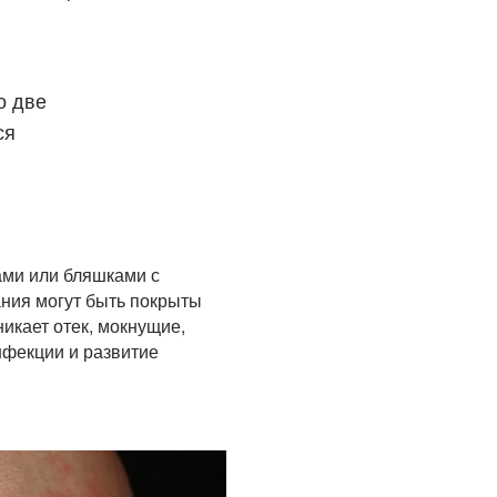
о две
ся
ами или бляшками с
ания могут быть покрыты
икает отек, мокнущие,
фекции и развитие