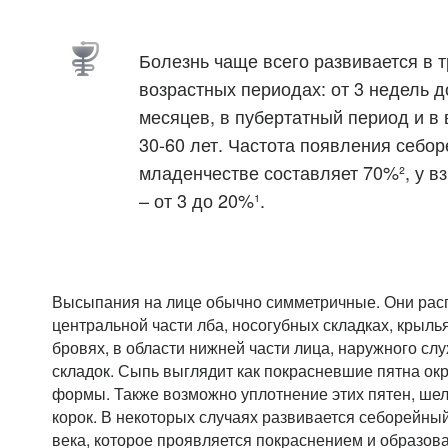
Болезнь чаще всего развивается в т
возрастных периодах: от 3 недель д
месяцев, в пубертатный период и в 
30-60 лет. Частота появления себор
младенчестве составляет 70%², у в
– от 3 до 20%¹.
Высыпания на лице обычно симметричные. Они рас
центральной части лба, носогубных складках, крыль
бровях, в области нижней части лица, наружного сл
складок. Сыпь выглядит как покрасневшие пятна ок
формы. Также возможно уплотнение этих пятен, ш
корок. В некоторых случаях развивается себорейны
века, которое проявляется покраснением и образов