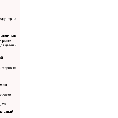
едцентр на
ликлиник
о рынка
для детей и
ый
й. Мировые
емия
области
. 20
фильный