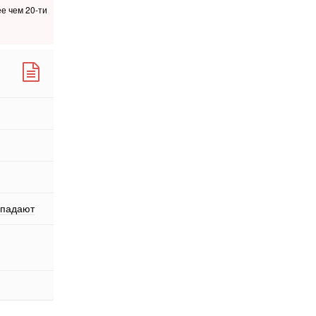
е чем 20-ти
ыпадают