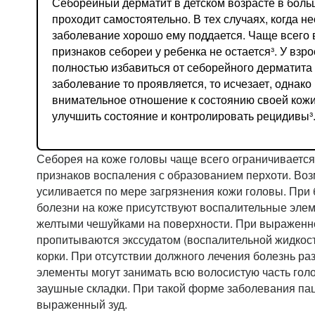
Себорейный дерматит в детском возрасте в боль
проходит самостоятельно. В тех случаях, когда н
заболевание хорошо ему поддается. Чаще всего 
признаков себореи у ребенка не остается³. У взр
полностью избавиться от себорейного дерматита
заболевание то проявляется, то исчезает, однако
внимательное отношение к состоянию своей кожи
улучшить состояние и контролировать рецидивы³
Себорея на коже головы чаще всего ограничиваетс
признаков воспаления с образованием перхоти. Воз
усиливается по мере загрязнения кожи головы. При
болезни на коже присутствуют воспалительные элем
желтыми чешуйками на поверхности. При выраженн
пропитываются экссудатом (воспалительной жидкос
корки. При отсутствии должного лечения болезнь ра
элементы могут занимать всю волосистую часть голо
заушные складки. При такой форме заболевания па
выраженный зуд.