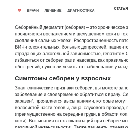
СТАТЬЯ
ВРАЧИ
ЛЕЧЕНИЕ
ДИАГНОСТИКА
Себорейный дерматит (себорея) – это хроническое 
проявляется воспалением и шелушением кожи в тех о
скопления сальных желез¹. Распространенность пат
ВИЧ-положительных, больных депрессией, пациенто
страдающих алкогольной зависимостью, гепатитом С
избавиться от себореи раз и навсегда, как правильн
обострений, нужно ли лечить это заболевание у мла
Симптомы себореи у взрослых
Зная клинические признаки себореи, вы можете запо
заболевание и своевременно обратиться к врачу. С
заразен³, проявляется высыпаниями, которые могут
волосистой части головы, лица, слухового прохода,
(преимущественно на середине груди, в области лоп
кожи). Высыпания всех локализаций при себорее мо
различной интенсивности¹. Также пациенты отмечаю