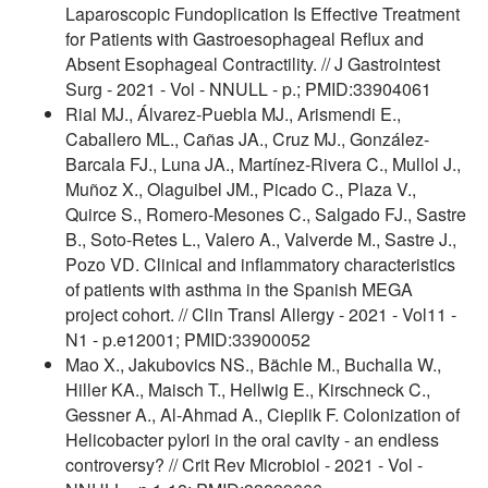
Laparoscopic Fundoplication Is Effective Treatment
for Patients with Gastroesophageal Reflux and
Absent Esophageal Contractility. // J Gastrointest
Surg - 2021 - Vol - NNULL - p.; PMID:33904061
Rial MJ., Álvarez-Puebla MJ., Arismendi E.,
Caballero ML., Cañas JA., Cruz MJ., González-
Barcala FJ., Luna JA., Martínez-Rivera C., Mullol J.,
Muñoz X., Olaguibel JM., Picado C., Plaza V.,
Quirce S., Romero-Mesones C., Salgado FJ., Sastre
B., Soto-Retes L., Valero A., Valverde M., Sastre J.,
Pozo VD. Clinical and inflammatory characteristics
of patients with asthma in the Spanish MEGA
project cohort. // Clin Transl Allergy - 2021 - Vol11 -
N1 - p.e12001; PMID:33900052
Mao X., Jakubovics NS., Bächle M., Buchalla W.,
Hiller KA., Maisch T., Hellwig E., Kirschneck C.,
Gessner A., Al-Ahmad A., Cieplik F. Colonization of
Helicobacter pylori in the oral cavity - an endless
controversy? // Crit Rev Microbiol - 2021 - Vol -