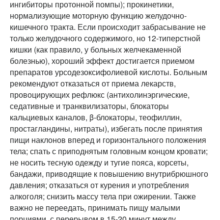
ингибиторы протонной помпы); прокинетики,
нормализующие моторную функцию желудочно-
кишечного тракта. Если происходит забрасывание не
только желудочного содержимого, но 12-типерстной
кишки (как правило, у больных желчекаменной
болезнью), хороший эффект достигается приемом
препаратов урсодезоксифолиевой кислоты. Больным
рекомендуют отказаться от приема лекарств,
провоцирующих рефлюкс (антихолинэргические,
седативные и транквилизаторы, блокаторы
кальциевых каналов, β-блокаторы, теофиллин,
простагландины, нитраты), избегать после принятия
пищи наклонов вперед и горизонтального положения
тела; спать с приподнятым головным концом кровати;
не носить тесную одежду и тугие пояса, корсеты,
бандажи, приводящие к повышению внутрибрюшного
давления; отказаться от курения и употребления
алкоголя; снизить массу тела при ожирении. Также
важно не переедать, принимать пищу малыми
порциями, с перерывом в 15-20 минут между