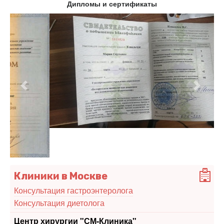
Дипломы и сертификаты
Предыдущий
Следу
Клиники в Москве
Консультация гастроэнтеролога
Консультация диетолога
Центр хирургии "СМ-Клиника"
Более 150 хирургов высшей категории. Новейшее
оборудование. Доступные цены.