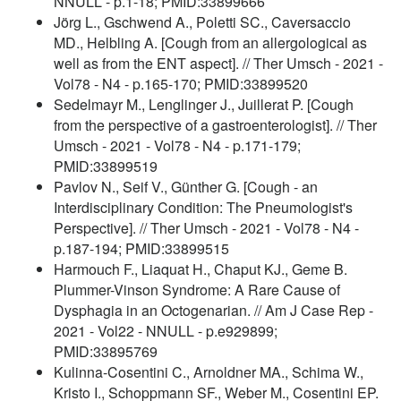
NNULL - p.1-18; PMID:33899666
Jörg L., Gschwend A., Poletti SC., Caversaccio
MD., Helbling A. [Cough from an allergological as
well as from the ENT aspect]. // Ther Umsch - 2021 -
Vol78 - N4 - p.165-170; PMID:33899520
Sedelmayr M., Lenglinger J., Juillerat P. [Cough
from the perspective of a gastroenterologist]. // Ther
Umsch - 2021 - Vol78 - N4 - p.171-179;
PMID:33899519
Pavlov N., Seif V., Günther G. [Cough - an
Interdisciplinary Condition: The Pneumologist's
Perspective]. // Ther Umsch - 2021 - Vol78 - N4 -
p.187-194; PMID:33899515
Harmouch F., Liaquat H., Chaput KJ., Geme B.
Plummer-Vinson Syndrome: A Rare Cause of
Dysphagia in an Octogenarian. // Am J Case Rep -
2021 - Vol22 - NNULL - p.e929899;
PMID:33895769
Kulinna-Cosentini C., Arnoldner MA., Schima W.,
Kristo I., Schoppmann SF., Weber M., Cosentini EP.