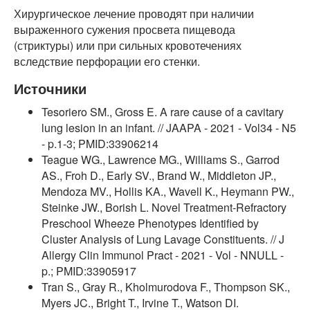
Хирургическое лечение проводят при наличии
выраженного сужения просвета пищевода
(стриктуры) или при сильных кровотечениях
вследствие перфорации его стенки.
Источники
Tesoriero SM., Gross E. A rare cause of a cavitary
lung lesion in an infant. // JAAPA - 2021 - Vol34 - N5
- p.1-3; PMID:33906214
Teague WG., Lawrence MG., Williams S., Garrod
AS., Froh D., Early SV., Brand W., Middleton JP.,
Mendoza MV., Hollis KA., Wavell K., Heymann PW.,
Steinke JW., Borish L. Novel Treatment-Refractory
Preschool Wheeze Phenotypes Identified by
Cluster Analysis of Lung Lavage Constituents. // J
Allergy Clin Immunol Pract - 2021 - Vol - NNULL -
p.; PMID:33905917
Tran S., Gray R., Kholmurodova F., Thompson SK.,
Myers JC., Bright T., Irvine T., Watson DI.