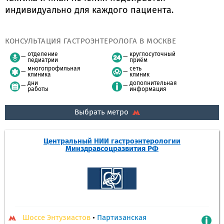
индивидуально для каждого пациента.
КОНСУЛЬТАЦИЯ ГАСТРОЭНТЕРОЛОГА В МОСКВЕ
отделение
круглосуточный
педиатрии
приём
многопрофильная
сеть
клиника
клиник
дни
дополнительная
работы
информация
Выбрать метро
Центральный НИИ гастроэнтерологии
Минздравсоцразвития РФ
Шоссе Энтузиастов
•
Партизанская