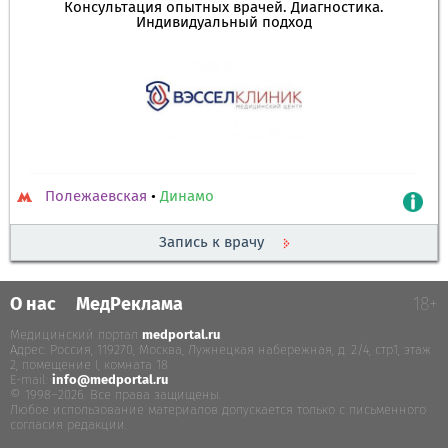
Консультация опытных врачей. Диагностика.
Индивидуальный подход
Полежаевская
•
Динамо
Запись к врачу
О нас
МедРеклама
18+
Медицинский портал
medportal.ru
.
Адрес: Россия, 119270, Москва, Лужнецкая набережная, д. 2/4, стр.1, этаж
2, помещение I, комната 18
E-mail:
info@medportal.ru
© 1998–2026. Все права защищены.
Любое использование материалов допускается только с письменного
согласия редакции.