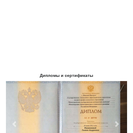
Дипломы и сертификаты
Предыдущий
Следу