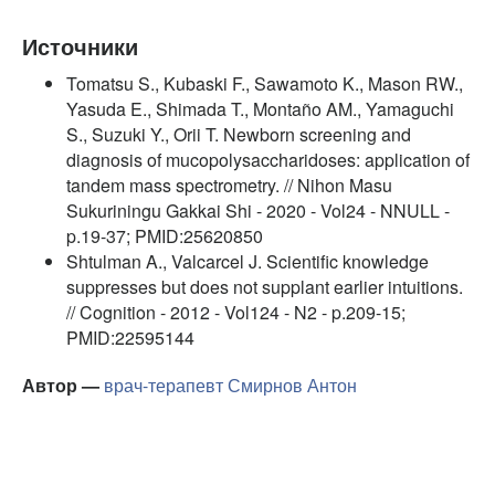
Источники
Tomatsu S., Kubaski F., Sawamoto K., Mason RW.,
Yasuda E., Shimada T., Montaño AM., Yamaguchi
S., Suzuki Y., Orii T. Newborn screening and
diagnosis of mucopolysaccharidoses: application of
tandem mass spectrometry. // Nihon Masu
Sukuriningu Gakkai Shi - 2020 - Vol24 - NNULL -
p.19-37; PMID:25620850
Shtulman A., Valcarcel J. Scientific knowledge
suppresses but does not supplant earlier intuitions.
// Cognition - 2012 - Vol124 - N2 - p.209-15;
PMID:22595144
Автор —
врач-терапевт
Смирнов Антон