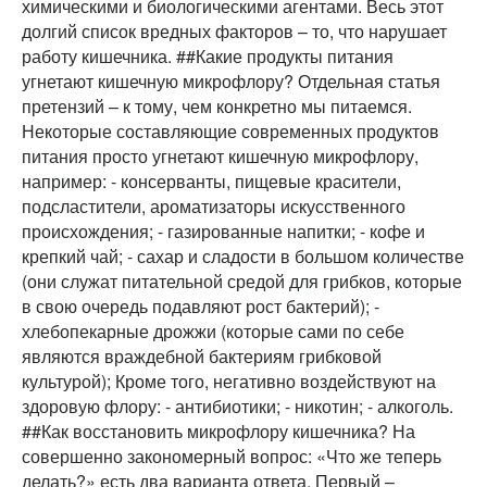
химическими и биологическими агентами. Весь этот
долгий список вредных факторов – то, что нарушает
работу кишечника. ##Какие продукты питания
угнетают кишечную микрофлору? Отдельная статья
претензий – к тому, чем конкретно мы питаемся.
Некоторые составляющие современных продуктов
питания просто угнетают кишечную микрофлору,
например: - консерванты, пищевые красители,
подсластители, ароматизаторы искусственного
происхождения; - газированные напитки; - кофе и
крепкий чай; - сахар и сладости в большом количестве
(они служат питательной средой для грибков, которые
в свою очередь подавляют рост бактерий); -
хлебопекарные дрожжи (которые сами по себе
являются враждебной бактериям грибковой
культурой); Кроме того, негативно воздействуют на
здоровую флору: - антибиотики; - никотин; - алкоголь.
##Как восстановить микрофлору кишечника? На
совершенно закономерный вопрос: «Что же теперь
делать?» есть два варианта ответа. Первый –